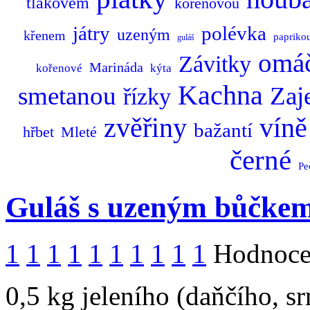
tlakovém
kořenovou
játry
polévka
uzeným
křenem
papriko
guláš
omá
Závitky
Marináda
kořenové
kýta
Kachna
smetanou
Zaj
řízky
zvěřiny
víně
bažantí
hřbet
Mleté
černé
Pe
Guláš s uzeným bůčke
1
1
1
1
1
1
1
1
1
1
Hodnocen
0,5 kg jeleního (daňčího, s