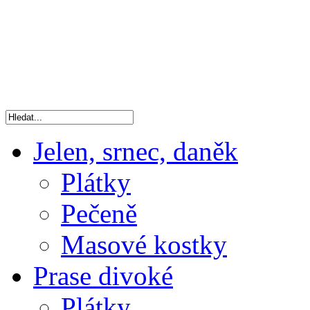
Jelen, srnec, daněk
Plátky
Pečeně
Masové kostky
Prase divoké
Plátky