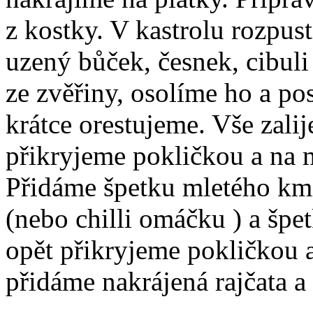
z kostky. V kastrolu rozpus
uzený bůček, česnek, cibul
ze zvěřiny, osolíme ho a p
krátce orestujeme. Vše zalij
přikryjeme pokličkou a na 
Přidáme špetku mletého kmí
(nebo chilli omáčku ) a šp
opět přikryjeme pokličkou
přidáme nakrájená rajčata a