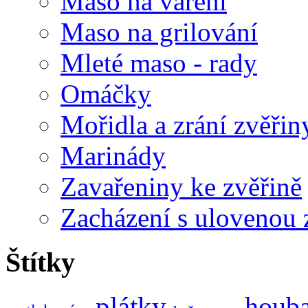
Maso na vaření
Maso na grilování
Mleté maso - rady
Omáčky
Mořidla a zrání zvěřin
Marinády
Zavařeniny ke zvěřině
Zacházení s ulovenou 
Štítky
plátky
houb