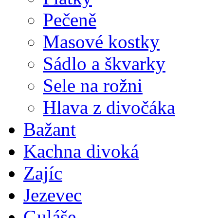
Pečeně
Masové kostky
Sádlo a škvarky
Sele na rožni
Hlava z divočáka
Bažant
Kachna divoká
Zajíc
Jezevec
Guláše