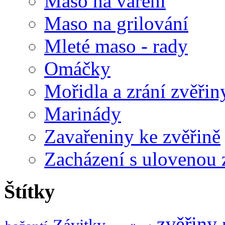
Maso na vaření
Maso na grilování
Mleté maso - rady
Omáčky
Mořidla a zrání zvěřin
Marinády
Zavařeniny ke zvěřině
Zacházení s ulovenou 
Štítky
zvěřiny