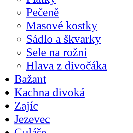
Pečeně
Masové kostky
Sádlo a škvarky
Sele na rožni
Hlava z divočáka
Bažant
Kachna divoká
Zajíc
Jezevec
Guláše