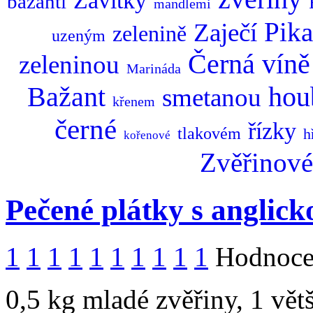
Závitky
bažantí
mandlemi
Pika
Zaječí
zelenině
uzeným
Černá
víně
zeleninou
Marináda
Bažant
hou
smetanou
křenem
černé
řízky
tlakovém
h
kořenové
Zvěřinové
Pečené plátky s anglick
1
1
1
1
1
1
1
1
1
1
Hodnocen
0,5 kg mladé zvěřiny, 1 větš