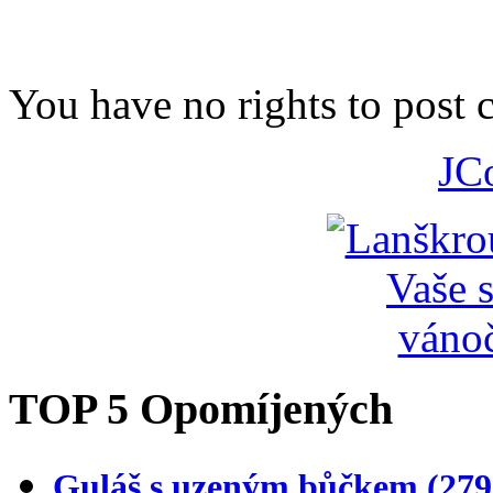
You have no rights to post
JC
TOP 5 Opomíjených
Guláš s uzeným bůčkem
(279