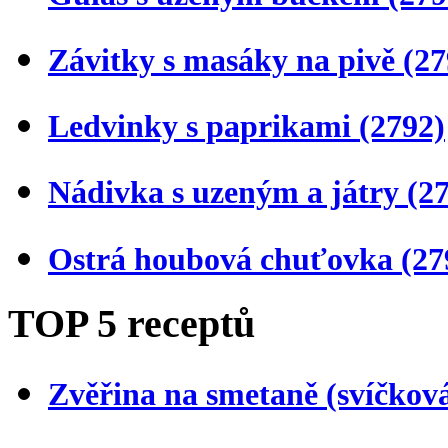
Závitky s masáky na pivě
(27
Ledvinky s paprikami
(2792)
Nádivka s uzeným a játry
(2
Ostrá houbová chuťovka
(27
TOP 5 receptů
Zvěřina na smetaně (svíčkov