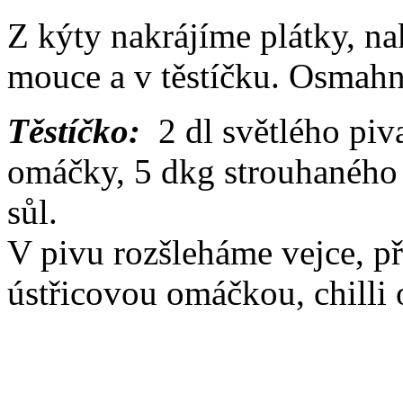
Z kýty nakrájíme plátky, n
mouce a v těstíčku. Osmahn
Těstíčko:
2 dl světlého piva
omáčky, 5 dkg strouhaného 
sůl.
V pivu rozšleháme vejce, p
ústřicovou omáčkou, chilli