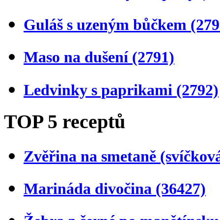
Guláš s uzeným bůčkem
(279
Maso na dušení
(2791)
Ledvinky s paprikami
(2792)
TOP 5 receptů
Zvěřina na smetaně (svíčkov
Marináda divočina
(36427)