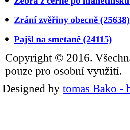
Žebra z černé po manětínsk
Zrání zvěřiny obecně
(25638)
Pajšl na smetaně
(24115)
Copyright © 2016. Všechn
pouze pro osobní využití.
Designed by
tomas Bako - b-