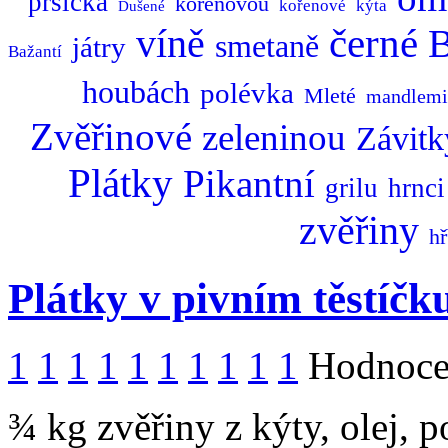
prsíčka
kořenovou
kořenové
kýta
Dušené
černé
B
víně
smetaně
játry
Bažantí
houbách
polévka
Mleté
mandlemi
Zvěřinové
zeleninou
Závitk
Plátky
Pikantní
grilu
hrnci
zvěřiny
hř
Plátky v pivním těstíčk
1
1
1
1
1
1
1
1
1
1
Hodnocen
¾ kg zvěřiny z kýty, olej, 