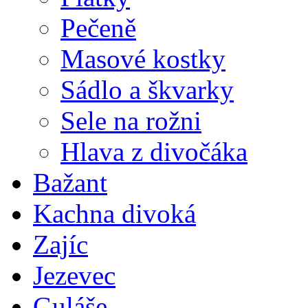
Pečeně
Masové kostky
Sádlo a škvarky
Sele na rožni
Hlava z divočáka
Bažant
Kachna divoká
Zajíc
Jezevec
Guláše