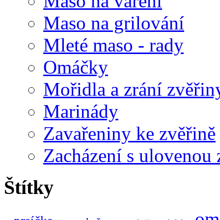
Maso na vaření
Maso na grilování
Mleté maso - rady
Omáčky
Mořidla a zrání zvěřin
Marinády
Zavařeniny ke zvěřině
Zacházení s ulovenou 
Štítky
om