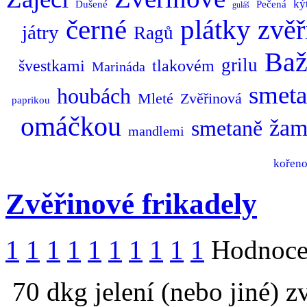
ký
Dušené
Pečená
guláš
černé
plátky
zvěř
játry
Ragů
Baž
grilu
švestkami
tlakovém
Marináda
smet
houbách
Mleté
Zvěřinová
paprikou
omáčkou
žam
smetaně
mandlemi
kořen
Zvěřinové frikadely
1
1
1
1
1
1
1
1
1
1
Hodnocen
70 dkg jelení (nebo jiné) zv