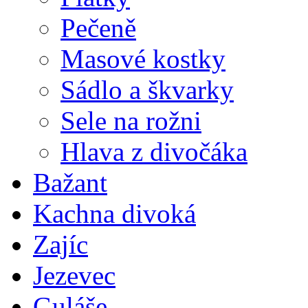
Pečeně
Masové kostky
Sádlo a škvarky
Sele na rožni
Hlava z divočáka
Bažant
Kachna divoká
Zajíc
Jezevec
Guláše