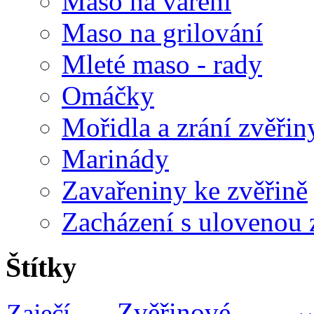
Maso na vaření
Maso na grilování
Mleté maso - rady
Omáčky
Mořidla a zrání zvěřin
Marinády
Zavařeniny ke zvěřině
Zacházení s ulovenou 
Štítky
Zvěřinové
Zaječí