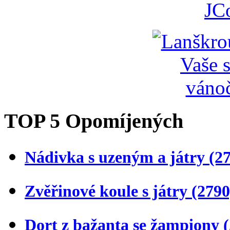
JC
TOP 5 Opomíjených
Nádivka s uzeným a játry
(2
Zvěřinové koule s játry
(2790
Dort z bažanta se žampiony