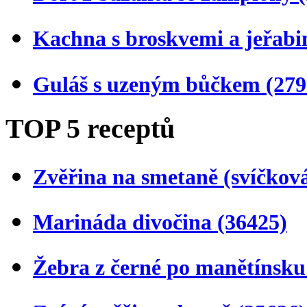
Kachna s broskvemi a jeřab
Guláš s uzeným bůčkem
(279
TOP 5 receptů
Zvěřina na smetaně (svíčkov
Marináda divočina
(36425)
Žebra z černé po manětínsk