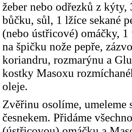
žeber nebo odřezků z kýty,
bůčku, sůl, 1 lžíce sekané p
(nebo ústřicové) omáčky, 1 
na špičku nože pepře, zázv
koriandru, rozmarýnu a Glut
kostky Masoxu rozmíchaného
oleje.
Zvěřinu osolíme, umeleme 
česnekem. Přidáme všechno
(ústřicovou) omáčku a Mas