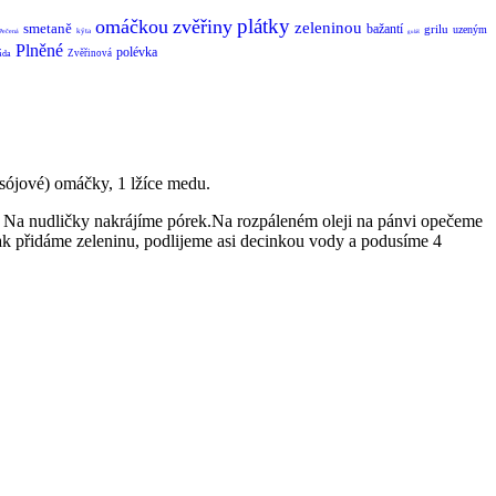
plátky
omáčkou
zvěřiny
zeleninou
smetaně
bažantí
grilu
uzeným
kýta
Pečená
guláš
Plněné
polévka
Zvěřinová
áda
o sójové) omáčky, 1 lžíce medu.
ka. Na nudličky nakrájíme pórek.Na rozpáleném oleji na pánvi opečeme
Pak přidáme zeleninu, podlijeme asi decinkou vody a podusíme 4