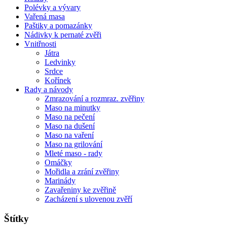
Polévky a vývary
Vařená masa
Paštiky a pomazánky
Nádivky k pernaté zvěři
Vnitřnosti
Játra
Ledvinky
Srdce
Kořínek
Rady a návody
Zmrazování a rozmraz. zvěřiny
Maso na minutky
Maso na pečení
Maso na dušení
Maso na vaření
Maso na grilování
Mleté maso - rady
Omáčky
Mořidla a zrání zvěřiny
Marinády
Zavařeniny ke zvěřině
Zacházení s ulovenou zvěří
Štítky