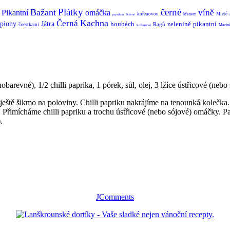
Plátky
černé
Bažant
víně
Pikantní
omáčka
kořenovou
Mleté
křenem
paprikou
Dušené
Kachna
Černá
piony
Játra
houbách
zelenině
pikantní
Ragů
švestkami
Marin
kořenové
barevné), 1/2 chilli paprika, 1 pórek, sůl, olej, 3 lžíce ústřicové (neb
e ještě šikmo na poloviny. Chilli papriku nakrájíme na tenounká koleč
. Přimícháme chilli papriku a trochu ústřicové (nebo sójové) omáčky. 
.
JComments