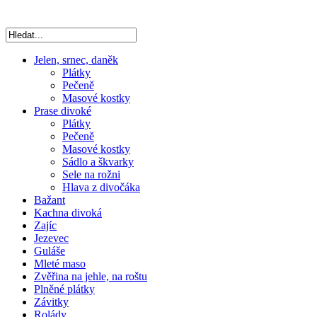
Jelen, srnec, daněk
Plátky
Pečeně
Masové kostky
Prase divoké
Plátky
Pečeně
Masové kostky
Sádlo a škvarky
Sele na rožni
Hlava z divočáka
Bažant
Kachna divoká
Zajíc
Jezevec
Guláše
Mleté maso
Zvěřina na jehle, na roštu
Plněné plátky
Závitky
Rolády