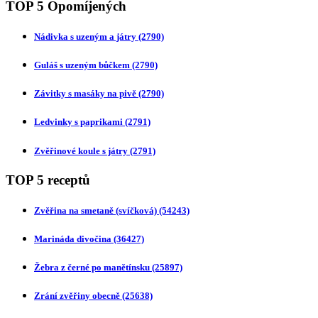
TOP 5 Opomíjených
Nádivka s uzeným a játry
(2790)
Guláš s uzeným bůčkem
(2790)
Závitky s masáky na pivě
(2790)
Ledvinky s paprikami
(2791)
Zvěřinové koule s játry
(2791)
TOP 5 receptů
Zvěřina na smetaně (svíčková)
(54243)
Marináda divočina
(36427)
Žebra z černé po manětínsku
(25897)
Zrání zvěřiny obecně
(25638)