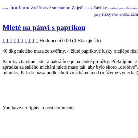
houbami
Zvěřinové
smetanou
Zaječí
Závitky
hrnci
tlakovém
mandlemi
Bažantí
jablky
řízky
žam
játry
prsíčka
hřbet
Mleté na pánvi s paprikou
1
1
1
1
1
1
1
1
1
1
Hodnocení 0.00 (0 Hlasujících)
40 dkg mletého masa ze zvěřiny, 4 žluté paprikové lusky (nejlépe různo
Papriky zbavíme jader a nakrájíme je na tenké proužky. Překrájíme j
zprudka za stálého míchání mleté maso tak, aby bylo skoro „drobivé"
minutky. Pak do masa podle chuti vmícháme med (můžeme vynechat)
You have no rights to post comments