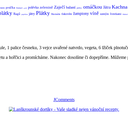
omáčkou
Kachna
Zaječí
zelenině
Játra
polévka
bažantí
prsíčka
enem
Bažantí
jablky
guláš
plátky
Plátky
víně
žampiony
játry
Ragů
tlakovém
uzeným
švestkami
Marináda
paprikou
Dušené
ule, 1 palice česneku, 3 vejce uvařené natvrdo, vegeta, 6 lžiček plnotučn
getu a hořčici a promícháme. Nakonec dosolíme či dopepříme. Můžeme p
JComments