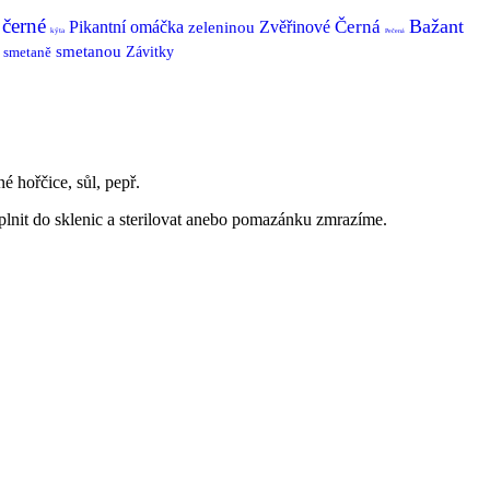
černé
Bažant
Černá
Pikantní
omáčka
Zvěřinové
zeleninou
kýta
Pečená
smetanou
smetaně
Závitky
é hořčice, sůl, pepř.
lnit do sklenic a sterilovat anebo pomazánku zmrazíme.