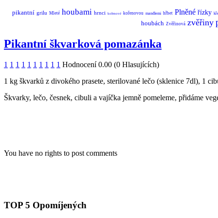
houbami
Plněné
pikantní
řízky
grilu
hrnci
Mleté
kořenovou
hřbet
mandlemi
kř
kořenové
zvěřiny
houbách
Zvěřinová
Pikantní škvarková pomazánka
1
1
1
1
1
1
1
1
1
1
Hodnocení 0.00 (0 Hlasujících)
1 kg škvarků z divokého prasete, sterilované lečo (sklenice 7dl), 1 cib
Škvarky, lečo, česnek, cibuli a vajíčka jemně pomeleme, přidáme ve
You have no rights to post comments
TOP 5 Opomíjených