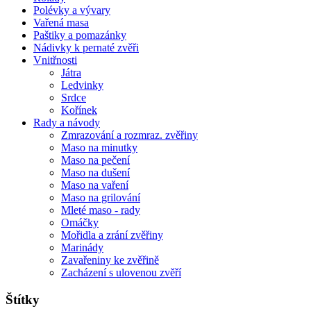
Polévky a vývary
Vařená masa
Paštiky a pomazánky
Nádivky k pernaté zvěři
Vnitřnosti
Játra
Ledvinky
Srdce
Kořínek
Rady a návody
Zmrazování a rozmraz. zvěřiny
Maso na minutky
Maso na pečení
Maso na dušení
Maso na vaření
Maso na grilování
Mleté maso - rady
Omáčky
Mořidla a zrání zvěřiny
Marinády
Zavařeniny ke zvěřině
Zacházení s ulovenou zvěří
Štítky