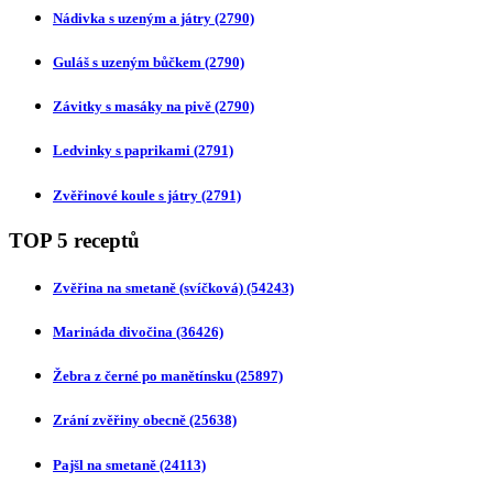
Nádivka s uzeným a játry
(2790)
Guláš s uzeným bůčkem
(2790)
Závitky s masáky na pivě
(2790)
Ledvinky s paprikami
(2791)
Zvěřinové koule s játry
(2791)
TOP 5 receptů
Zvěřina na smetaně (svíčková)
(54243)
Marináda divočina
(36426)
Žebra z černé po manětínsku
(25897)
Zrání zvěřiny obecně
(25638)
Pajšl na smetaně
(24113)