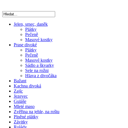
Jelen, srnec, daněk
Plátky
Pečeně
Masové kostky
Prase divoké
Plátky
Pečeně
Masové kostky
Sádlo a škvarky
Sele na rožni
Hlava z divočáka
Bažant
Kachna divoká
Zajíc
Jezevec
Guláše
Mleté maso
Zvěřina na jehle, na roštu
Plněné plátky
Závitky
Rolády