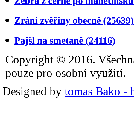
Žebra z černé po manětínsk
Zrání zvěřiny obecně
(25639)
Pajšl na smetaně
(24116)
Copyright © 2016. Všechn
pouze pro osobní využití.
Designed by
tomas Bako - b-