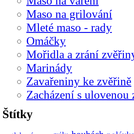
Maso na vaření
Maso na grilování
Mleté maso - rady
Omáčky
Mořidla a zrání zvěřin
Marinády
Zavařeniny ke zvěřině
Zacházení s ulovenou 
Štítky