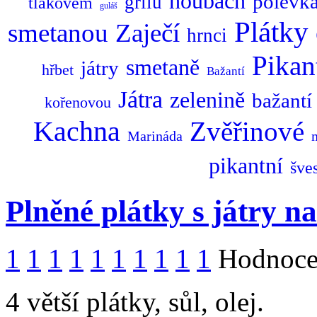
houbách
polévk
grilu
tlakovém
guláš
Plátky
smetanou
Zaječí
hrnci
Pikan
smetaně
játry
hřbet
Bažantí
Játra
zelenině
bažantí
kořenovou
Kachna
Zvěřinové
Marináda
pikantní
šve
Plněné plátky s játry na
1
1
1
1
1
1
1
1
1
1
Hodnocen
4 větší plátky, sůl, olej.