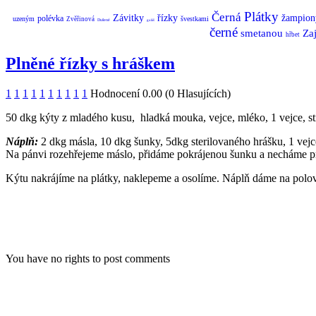
Plátky
Černá
Závitky
řízky
žampion
polévka
uzeným
švestkami
Zvěřinová
Dušené
guláš
černé
smetanou
Zaj
hřbet
Plněné řízky s hráškem
1
1
1
1
1
1
1
1
1
1
Hodnocení 0.00 (0 Hlasujících)
50 dkg kýty z mladého kusu, hladká mouka, vejce, mléko, 1 vejce, st
Náplň:
2 dkg másla, 10 dkg šunky, 5dkg sterilovaného hrášku, 1 vejc
Na pánvi rozehřejeme máslo, přidáme pokrájenou šunku a necháme pro
Kýtu nakrájíme na plátky, naklepeme a osolíme. Náplň dáme na polov
You have no rights to post comments