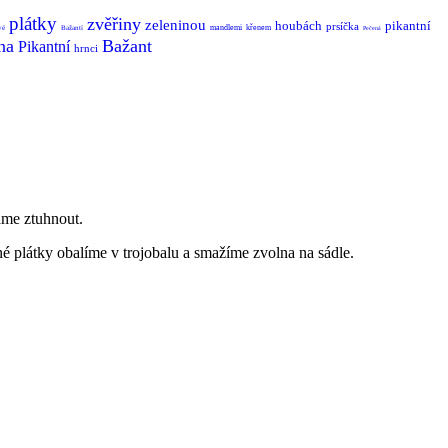
plátky
zvěřiny
zeleninou
houbách
pikantní
prsíčka
mandlemi
křenem
vé
Bažantí
Pečená
na
Bažant
Pikantní
hrnci
áme ztuhnout.
é plátky obalíme v trojobalu a smažíme zvolna na sádle.