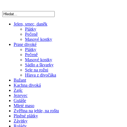
Jelen, srnec, daněk
Plátky
Pečeně
Masové kostky
Prase divoké
Plátky
Pečeně
Masové kostky
Sádlo a škvarky
Sele na rožni
Hlava z divočáka
Bažant
Kachna divoká
Zajíc
Jezevec
Guláše
Mleté maso
Zvěřina na jehle, na roštu
Plněné plátky
Závitky
Rolády