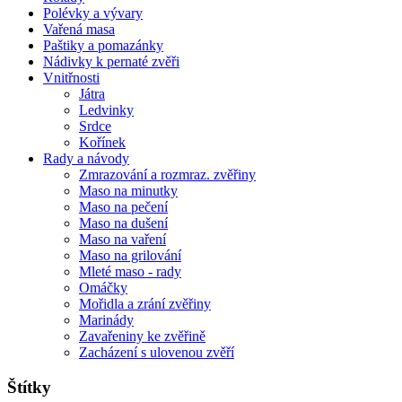
Polévky a vývary
Vařená masa
Paštiky a pomazánky
Nádivky k pernaté zvěři
Vnitřnosti
Játra
Ledvinky
Srdce
Kořínek
Rady a návody
Zmrazování a rozmraz. zvěřiny
Maso na minutky
Maso na pečení
Maso na dušení
Maso na vaření
Maso na grilování
Mleté maso - rady
Omáčky
Mořidla a zrání zvěřiny
Marinády
Zavařeniny ke zvěřině
Zacházení s ulovenou zvěří
Štítky