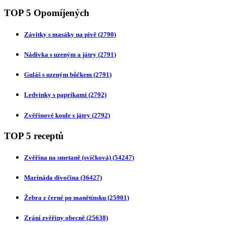
TOP 5 Opomíjených
Závitky s masáky na pivě
(2790)
Nádivka s uzeným a játry
(2791)
Guláš s uzeným bůčkem
(2791)
Ledvinky s paprikami
(2792)
Zvěřinové koule s játry
(2792)
TOP 5 receptů
Zvěřina na smetaně (svíčková)
(54247)
Marináda divočina
(36427)
Žebra z černé po manětínsku
(25901)
Zrání zvěřiny obecně
(25638)