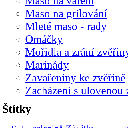
Maso na vaření
Maso na grilování
Mleté maso - rady
Omáčky
Mořidla a zrání zvěřin
Marinády
Zavařeniny ke zvěřině
Zacházení s ulovenou 
Štítky