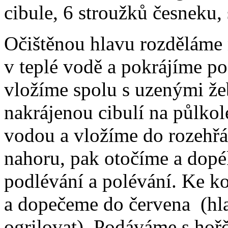
cibule, 6 stroužků česneku, 
Očištěnou hlavu rozděláme 
v teplé vodě a pokrájíme p
vložíme spolu s uzenými že
nakrájenou cibulí na půlkol
vodou a vložíme do rozehřá
nahoru, pak otočíme a dop
podlévání a polévání. Ke k
a dopečeme do červena (hl
ogrilovat). Podáváme s hořč