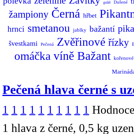
Závitky
zelenině
polévka
t
Dušené
guláš
Černá
Pikantn
žampiony
hřbet
smetanou
pika
bažantí
hrnci
jablky
Zvěřinové
řízky
švestkami
Pečená
Bažant
omáčka
víně
kořenové
Marinád
Pečená hlava černé s u
1
1
1
1
1
1
1
1
1
1
Hodnocen
1 hlava z černé, 0,5 kg uze