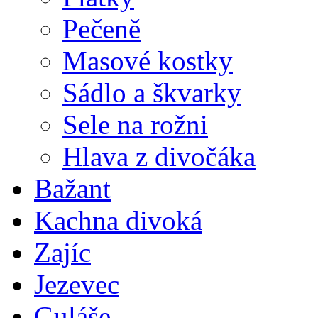
Pečeně
Masové kostky
Sádlo a škvarky
Sele na rožni
Hlava z divočáka
Bažant
Kachna divoká
Zajíc
Jezevec
Guláše