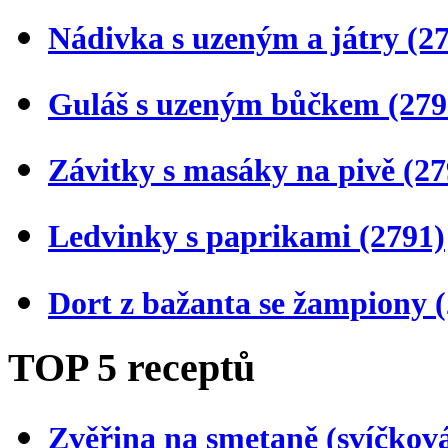
Nádivka s uzeným a játry
(2
Guláš s uzeným bůčkem
(279
Závitky s masáky na pivě
(27
Ledvinky s paprikami
(2791)
Dort z bažanta se žampiony
TOP 5 receptů
Zvěřina na smetaně (svíčkov