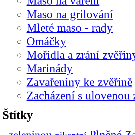
Maso na vaření
Maso na grilování
Mleté maso - rady
Omáčky
Mořidla a zrání zvěřin
Marinády
Zavařeniny ke zvěřině
Zacházení s ulovenou 
Štítky
Plněné
zeleninou
Za