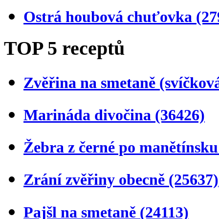
Ostrá houbová chuťovka
(27
TOP 5 receptů
Zvěřina na smetaně (svíčkov
Marináda divočina
(36426)
Žebra z černé po manětínsk
Zrání zvěřiny obecně
(25637)
Pajšl na smetaně
(24113)