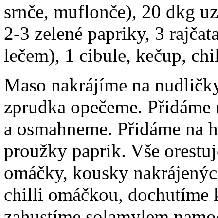
srnče, muflonče), 20 dkg u
2-3 zelené papriky, 3 rajč
lečem), 1 cibule, kečup, chi
Maso nakrájíme na nudličky
zprudka opečeme. Přidáme n
a osmahneme. Přidáme na h
proužky paprik. Vše orestuj
omáčky, kousky nakrájených
chilli omáčkou, dochutíme 
zahustíme solamylem namo