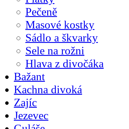
Pečeně
Masové kostky
Sádlo a škvarky
Sele na rožni
Hlava z divočáka
Bažant
Kachna divoká
Zajíc
Jezevec
Guláše