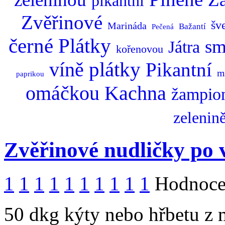
pikantní
Zvěřinové
šv
Marináda
Bažantí
Pečená
černé
Plátky
sm
Játra
kořenovou
plátky
víně
Pikantní
m
paprikou
omáčkou
Kachna
žampio
zelenin
Zvěřinové nudličky po
1
1
1
1
1
1
1
1
1
1
Hodnocen
50 dkg kýty nebo hřbetu z m