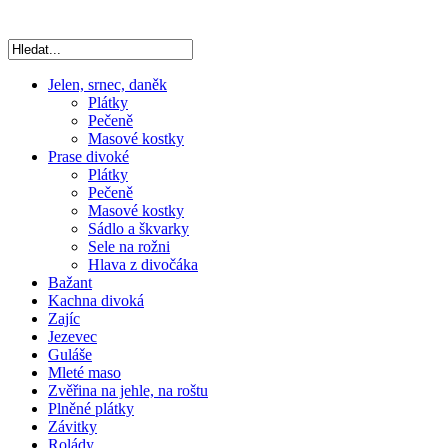
Jelen, srnec, daněk
Plátky
Pečeně
Masové kostky
Prase divoké
Plátky
Pečeně
Masové kostky
Sádlo a škvarky
Sele na rožni
Hlava z divočáka
Bažant
Kachna divoká
Zajíc
Jezevec
Guláše
Mleté maso
Zvěřina na jehle, na roštu
Plněné plátky
Závitky
Rolády