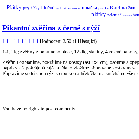
Plátky
Kachna
Plněné
omáčka
řízky
žampi
játry
prsíčka
hřbet
kořenovou
guláš
plátky
zelenině
hou
kořenové
Pikantní zvěřina z černé s rýží
1
1
1
1
1
1
1
1
1
1
Hodnocení 2.50 (1 Hlasující)
1-1,2 kg zvěřiny z boku nebo plece, 12 dkg slaniny, 4 zelené papriky, 2
Zvěřinu odblaníme, pokrájíme na kostky (asi 4x4 cm), osolíme a ope
papriky a 2 pokrájená rajčata. Na to vložíme připravené kostky mas
Připravíme si dušenou rýži s cibulkou a hřebíčkem a smícháme vše 
You have no rights to post comments