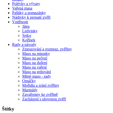
Polévky a vývary
Vařená masa
Paštiky a pomazánky
Nádivky k pernaté zvěři
Vnitřnosti
Játra
Ledvinky
Srdce
Kořínek
Rady a návody
Zmrazování a rozmraz. zvěřiny
Maso na minutky
Maso na pečení
Maso na dušení
Maso na vaření
Maso na grilování
Mleté maso - rady
Omáčky
Mořidla a zrání zvěřiny
Marinády
Zavařeniny ke zvěřině
Zacházení s ulovenou zvěří
Štítky