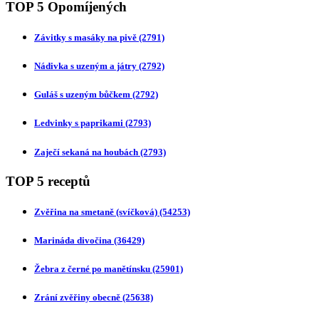
TOP 5 Opomíjených
Závitky s masáky na pivě
(2791)
Nádivka s uzeným a játry
(2792)
Guláš s uzeným bůčkem
(2792)
Ledvinky s paprikami
(2793)
Zaječí sekaná na houbách
(2793)
TOP 5 receptů
Zvěřina na smetaně (svíčková)
(54253)
Marináda divočina
(36429)
Žebra z černé po manětínsku
(25901)
Zrání zvěřiny obecně
(25638)