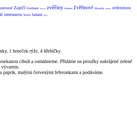
zvěřiny
Zvěřinové
Zaječí
zeleninou
smetaně
švestkami
křenem
Marináda
Pečená
Dušené
i
smetanou
bažantí
hrnci
kýta
onky, 1 hrneček rýže, 4 hřebíčky.
 posekanou cibuli a osmahneme. Přidáme na proužky nakrájené zelené
e vývarem.
 a paprik, malými červenými feferonkami a podáváme.