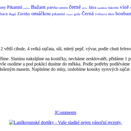
černé
Bažant
víně
Pikantní
ony
Játra
polévka
uzeným
tlakovém
mandlemi
jablky
paprikou
omáčkou
Černá
houbam
bách
Závitky
pikantní
Ragů
grilu
Zvěřinová
Mleté
Bažantí
 větší cibule, 4 velká rajčata, sůl, mletý pepř, vývar, podle chuti fefer
příme. Slaninu nakrájíme na kostičky, necháme zesklovatět, přidáme 1
a, vše osolíme a pod poklicí dusíme do měkka. Podle potřeby podlévám
s dušeným masem. Naplníme do mísy, ozdobíme kousky syrových rajčat
JComments