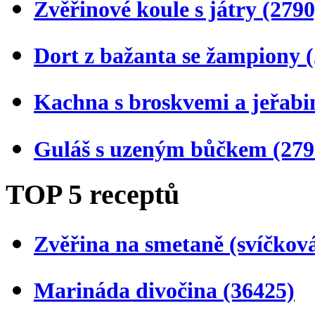
Zvěřinové koule s játry
(2790
Dort z bažanta se žampiony
Kachna s broskvemi a jeřab
Guláš s uzeným bůčkem
(279
TOP 5 receptů
Zvěřina na smetaně (svíčkov
Marináda divočina
(36425)