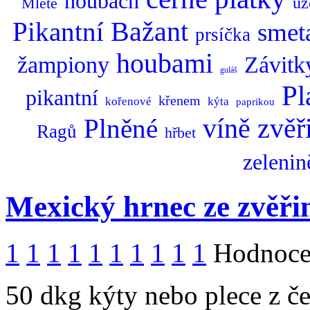
houbách
u
Mleté
Bažant
Pikantní
smet
prsíčka
houbami
žampiony
Závitk
guláš
Pl
pikantní
křenem
kořenové
kýta
paprikou
zvěř
Plněné
víně
Ragů
hřbet
zelenin
Mexický hrnec ze zvěři
1
1
1
1
1
1
1
1
1
1
Hodnocen
50 dkg kýty nebo plece z čer