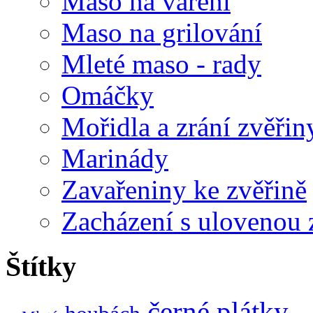
Maso na vaření
Maso na grilování
Mleté maso - rady
Omáčky
Mořidla a zrání zvěřin
Marinády
Zavařeniny ke zvěřině
Zacházení s ulovenou 
Štítky
černé
plátky