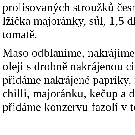
prolisovaných stroužků česne
lžička majoránky, sůl, 1,5 d
tomatě.
Maso odblaníme, nakrájíme
oleji s drobně nakrájenou c
přidáme nakrájené papriky, 
chilli, majoránku, kečup a
přidáme konzervu fazolí v 