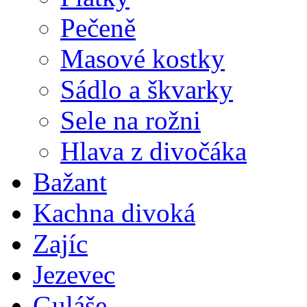
Pečeně
Masové kostky
Sádlo a škvarky
Sele na rožni
Hlava z divočáka
Bažant
Kachna divoká
Zajíc
Jezevec
Guláše