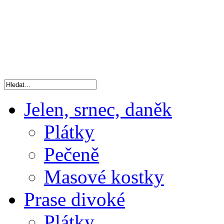
Jelen, srnec, daněk
Plátky
Pečeně
Masové kostky
Prase divoké
Plátky