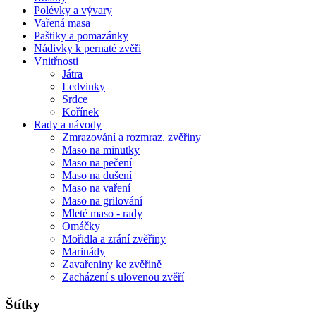
Polévky a vývary
Vařená masa
Paštiky a pomazánky
Nádivky k pernaté zvěři
Vnitřnosti
Játra
Ledvinky
Srdce
Kořínek
Rady a návody
Zmrazování a rozmraz. zvěřiny
Maso na minutky
Maso na pečení
Maso na dušení
Maso na vaření
Maso na grilování
Mleté maso - rady
Omáčky
Mořidla a zrání zvěřiny
Marinády
Zavařeniny ke zvěřině
Zacházení s ulovenou zvěří
Štítky