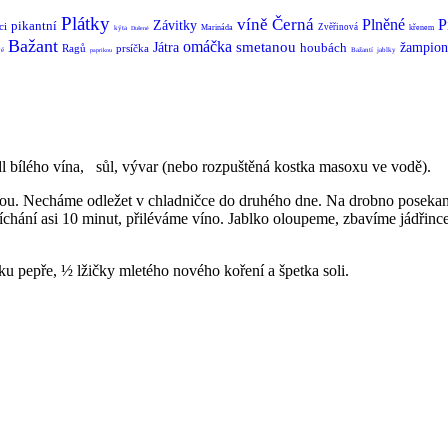
Plátky
víně
Černá
Plněné
P
pikantní
Závitky
ci
Zvěřinová
Marináda
křenem
kýta
Dušené
Bažant
omáčka
smetanou
Játra
houbách
žampion
Ragů
prsíčka
é
Bažantí
jablky
paprikou
 dl bílého vína, sůl, vývar (nebo rozpuštěná kostka masoxu ve vodě).
u. Necháme odležet v chladničce do druhého dne. Na drobno posekano
chání asi 10 minut, přiléváme víno. Jablko oloupeme, zbavíme jádřince
tku pepře, ½ lžičky mletého nového koření a špetka soli.