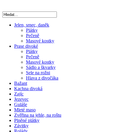
Jelen, srnec, daněk
Plátky
Pečeně
Masové kostky
Prase divoké
Plátky
Pečeně
Masové kostky
Sádlo a škvarky
Sele na rožni
Hlava z divočáka
Bažant
Kachna divoká
Zajíc
Jezevec
Guláše
Mleté maso
Zvěřina na jehle, na roštu
Plněné plátky
Závitky
Rolády