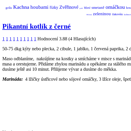
Kachna
omáčkou
houbami
Zvěřinové
řízky
smetaně
grilu
hrn
Mleté
guláš
zeleninou
tlakovém
kořenov
Pečená
Pikantní kotlík z černé
1
1
1
1
1
1
1
1
1
1
Hodnocení 3.88 (4 Hlasujících)
50-75 dkg kýty nebo plecka, 2 cibule, 1 jablko, 1 červená paprika, 2
Maso odblaníme, nakrájíme na kostky a smícháme v misce s marinádo
masa a orestujeme. Přidáme zbylou marinádu a opékáme za stálého mí
dusíme ještě asi 10 minut. Přilijeme vývar a dusíme do měkka.
Marináda:
4 lžičky ústřicové nebo sójové omáčky, 3 lžíce oleje, špe