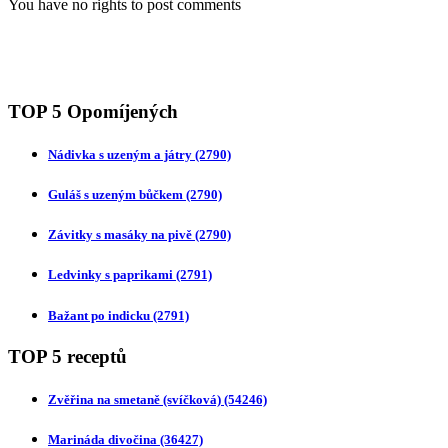
You have no rights to post comments
TOP 5 Opomíjených
Nádivka s uzeným a játry
(2790)
Guláš s uzeným bůčkem
(2790)
Závitky s masáky na pivě
(2790)
Ledvinky s paprikami
(2791)
Bažant po indicku
(2791)
TOP 5 receptů
Zvěřina na smetaně (svíčková)
(54246)
Marináda divočina
(36427)