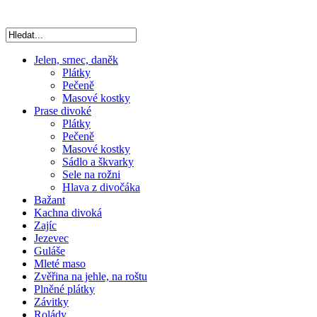
Jelen, srnec, daněk
Plátky
Pečeně
Masové kostky
Prase divoké
Plátky
Pečeně
Masové kostky
Sádlo a škvarky
Sele na rožni
Hlava z divočáka
Bažant
Kachna divoká
Zajíc
Jezevec
Guláše
Mleté maso
Zvěřina na jehle, na roštu
Plněné plátky
Závitky
Rolády