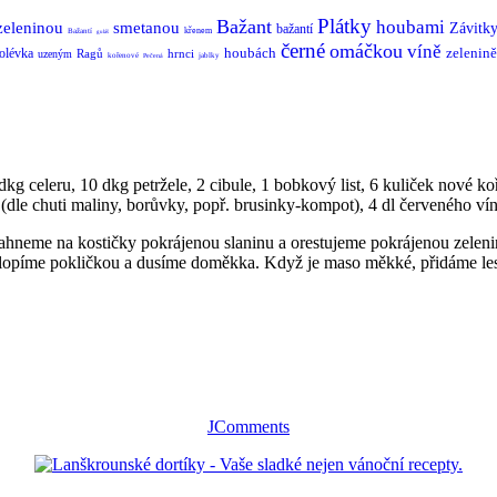
Plátky
Bažant
houbami
zeleninou
smetanou
Závitk
bažantí
křenem
Bažantí
guláš
černé
omáčkou
víně
houbách
zelenině
olévka
Ragů
hrnci
uzeným
kořenové
jablky
Pečená
g celeru, 10 dkg petržele, 2 cibule, 1 bobkový list, 6 kuliček nové koř
dle chuti maliny, borůvky, popř. brusinky-kompot), 4 dl červeného vína
hneme na kostičky pokrájenou slaninu a orestujeme pokrájenou zelenin
klopíme pokličkou a dusíme doměkka. Když je maso měkké, přidáme lesn
JComments