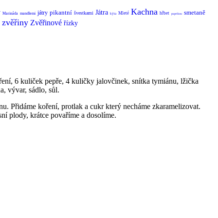
Kachna
y
pikantní
Játra
smetaně
játry
švestkami
Mleté
hřbet
Marináda
mandlemi
kýta
paprikou
zvěřiny
Zvěřinové
řízky
ení, 6 kuliček pepře, 4 kuličky jalovčinek, snítka tymiánu, lžička
, vývar, sádlo, sůl.
u. Přidáme koření, protlak a cukr který necháme zkaramelizovat.
í plody, krátce povaříme a dosolíme.