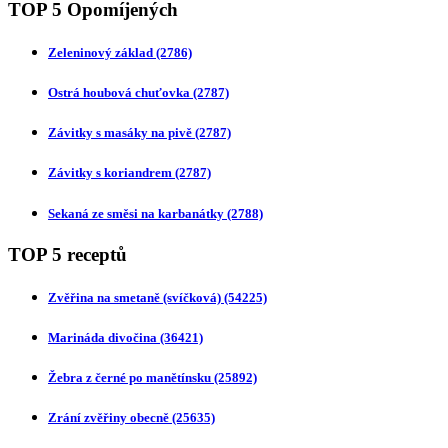
TOP 5 Opomíjených
Zeleninový základ
(2786)
Ostrá houbová chuťovka
(2787)
Závitky s masáky na pivě
(2787)
Závitky s koriandrem
(2787)
Sekaná ze směsi na karbanátky
(2788)
TOP 5 receptů
Zvěřina na smetaně (svíčková)
(54225)
Marináda divočina
(36421)
Žebra z černé po manětínsku
(25892)
Zrání zvěřiny obecně
(25635)