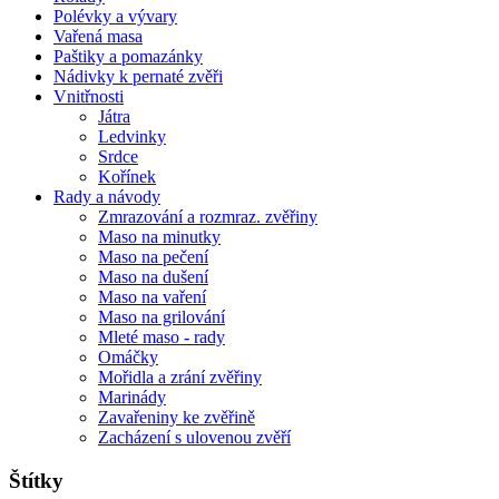
Polévky a vývary
Vařená masa
Paštiky a pomazánky
Nádivky k pernaté zvěři
Vnitřnosti
Játra
Ledvinky
Srdce
Kořínek
Rady a návody
Zmrazování a rozmraz. zvěřiny
Maso na minutky
Maso na pečení
Maso na dušení
Maso na vaření
Maso na grilování
Mleté maso - rady
Omáčky
Mořidla a zrání zvěřiny
Marinády
Zavařeniny ke zvěřině
Zacházení s ulovenou zvěří
Štítky