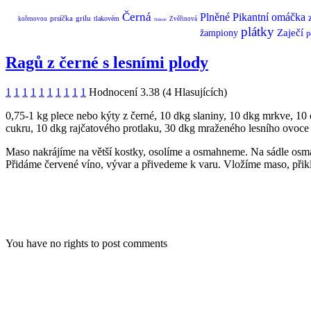
Černá
Plněné
Pikantní
omáčka
prsíčka
grilu
tlakovém
kořenovou
Zvěřinová
Dušené
plátky
Zaječí
žampiony
p
Ragů z černé s lesními plody
1
1
1
1
1
1
1
1
1
1
Hodnocení 3.38 (4 Hlasujících)
0,75-1 kg plece nebo kýty z černé, 10 dkg slaniny, 10 dkg mrkve, 10 dk
cukru, 10 dkg rajčatového protlaku, 30 dkg mraženého lesního ovoce (
Maso nakrájíme na větší kostky, osolíme a osmahneme. Na sádle osma
Přidáme červené víno, vývar a přivedeme k varu. Vložíme maso, při
You have no rights to post comments