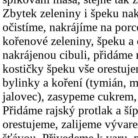
Zbytek zeleniny i špeku nak
očistíme, nakrájíme na por
kořenové zeleniny, špeku a
nakrájenou cibuli, přidáme 
kostičky špeku vše orestuj
bylinky a koření (tymián, 
jalovec), zasypeme cukrem,
Přidáme rajský protlak a š
orestujeme, zalijeme výva
šťávou. Přivedeme k varu, 