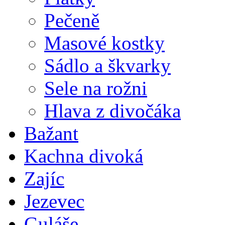
Pečeně
Masové kostky
Sádlo a škvarky
Sele na rožni
Hlava z divočáka
Bažant
Kachna divoká
Zajíc
Jezevec
Guláše