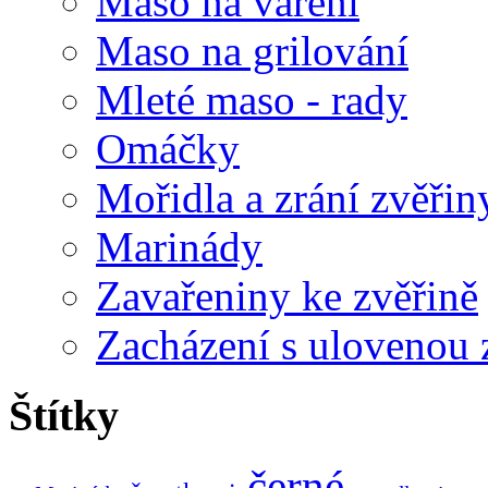
Maso na vaření
Maso na grilování
Mleté maso - rady
Omáčky
Mořidla a zrání zvěřin
Marinády
Zavařeniny ke zvěřině
Zacházení s ulovenou 
Štítky
černé