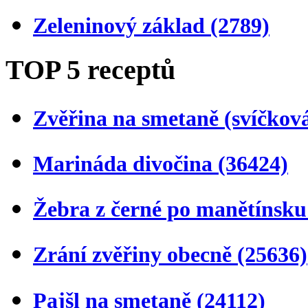
Zeleninový základ
(2789)
TOP 5 receptů
Zvěřina na smetaně (svíčkov
Marináda divočina
(36424)
Žebra z černé po manětínsk
Zrání zvěřiny obecně
(25636)
Pajšl na smetaně
(24112)