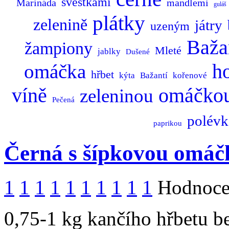
švestkami
Marináda
mandlemi
guláš
plátky
zelenině
játry
uzeným
Baža
žampiony
Mleté
jablky
Dušené
omáčka
h
hřbet
kýta
Bažantí
kořenové
omáčko
víně
zeleninou
Pečená
polévk
paprikou
Černá s šípkovou omáč
1
1
1
1
1
1
1
1
1
1
Hodnocen
0,75-1 kg kančího hřbetu be