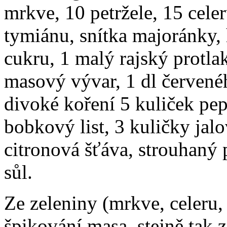
mrkve, 10 petržele, 15 celeru
tymiánu, snítka majoránky,
cukru, 1 malý rajský protla
masový vývar, 1 dl červené
divoké koření 5 kuliček pep
bobkový list, 3 kuličky jalo
citronová šťáva, strouhaný 
sůl.
Ze zeleniny (mrkve, celeru,
špikování masa, stejně tak 