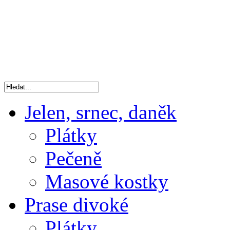
Jelen, srnec, daněk
Plátky
Pečeně
Masové kostky
Prase divoké
Plátky