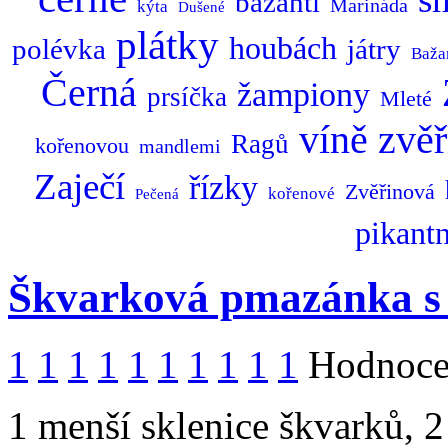
bažantí
Marináda
kýta
Dušené
plátky
houbách
polévka
játry
Baža
Černá
žampiony
prsíčka
Mleté
zvěř
víně
Ragů
kořenovou
mandlemi
Zaječí
řízky
Zvěřinová
kořenové
Pečená
pikantn
Škvarková pmazánka s 
1
1
1
1
1
1
1
1
1
1
Hodnocen
1 menší sklenice škvarků, 2 