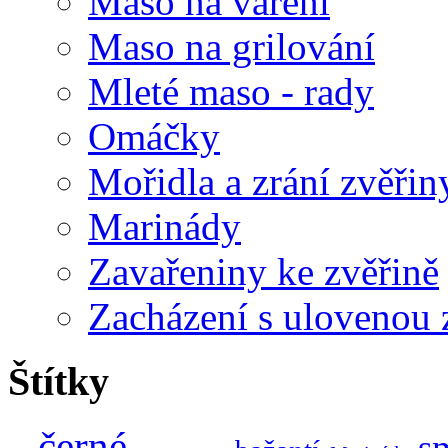
Maso na vaření
Maso na grilování
Mleté maso - rady
Omáčky
Mořidla a zrání zvěřin
Marinády
Zavařeniny ke zvěřině
Zacházení s ulovenou 
Štítky
černé
s