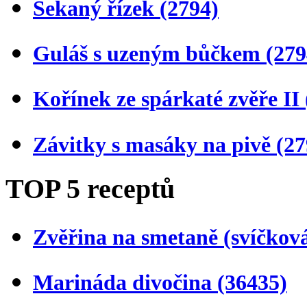
Sekaný řízek
(2794)
Guláš s uzeným bůčkem
(279
Kořínek ze spárkaté zvěře II
Závitky s masáky na pivě
(27
TOP 5 receptů
Zvěřina na smetaně (svíčkov
Marináda divočina
(36435)