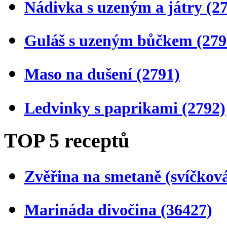
Nádivka s uzeným a játry
(2
Guláš s uzeným bůčkem
(279
Maso na dušení
(2791)
Ledvinky s paprikami
(2792)
TOP 5 receptů
Zvěřina na smetaně (svíčkov
Marináda divočina
(36427)