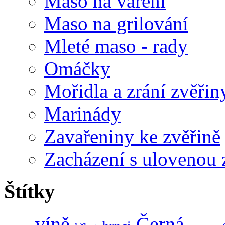
Maso na vaření
Maso na grilování
Mleté maso - rady
Omáčky
Mořidla a zrání zvěřin
Marinády
Zavařeniny ke zvěřině
Zacházení s ulovenou 
Štítky
víně
Černá