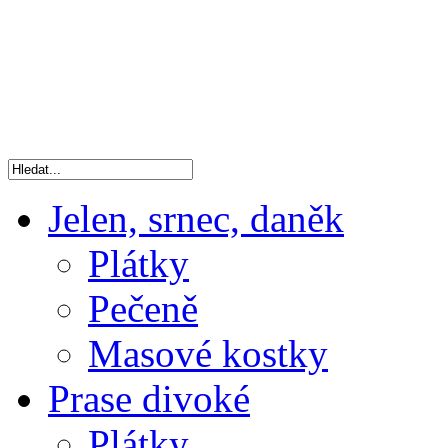
Jelen, srnec, daněk
Plátky
Pečeně
Masové kostky
Prase divoké
Plátky