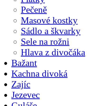
Pečeně
Masové kostky
Sádlo a škvarky
Sele na rožni
Hlava z divočáka
Bažant
Kachna divoká
Zajíc
Jezevec
Guláše