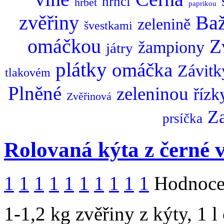
hrnci
hřbet
paprikou
zvěřiny
Baž
zelenině
švestkami
omáčkou
Z
žampiony
játry
plátky
omáčka
Závitk
tlakovém
Plněné
zeleninou
řízk
Zvěřinová
Za
prsíčka
Rolovaná kýta z černé 
1
1
1
1
1
1
1
1
1
1
Hodnocen
1-1,2 kg zvěřiny z kýty, 1 l 