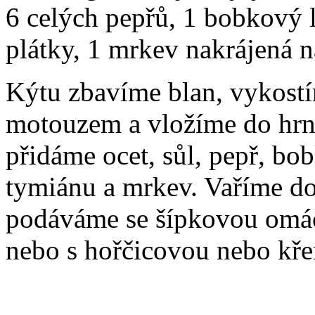
6 celých pepřů, 1 bobkový l
plátky, 1 mrkev nakrájená n
Kýtu zbavíme blan, vykostí
motouzem a vložíme do hrnc
přidáme ocet, sůl, pepř, bobk
tymiánu a mrkev. Vaříme d
podáváme se šípkovou omá
nebo s hořčicovou nebo kř