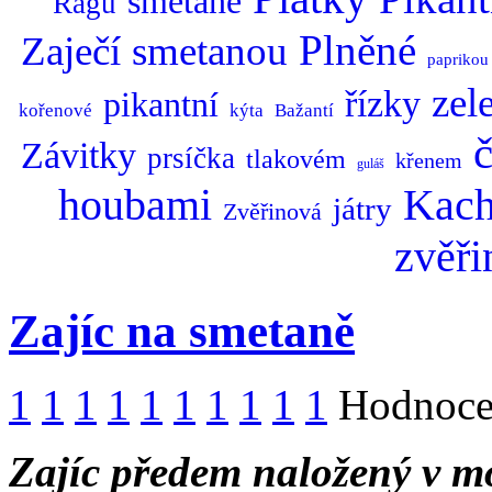
smetaně
Ragů
Plněné
Zaječí
smetanou
paprikou
zel
řízky
pikantní
kořenové
kýta
Bažantí
Závitky
prsíčka
tlakovém
křenem
guláš
Kac
houbami
játry
Zvěřinová
zvěři
Zajíc na smetaně
1
1
1
1
1
1
1
1
1
1
Hodnocen
Zajíc předem naložený v m