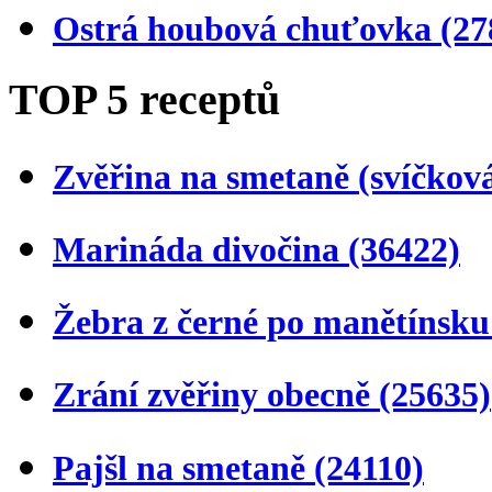
Ostrá houbová chuťovka
(27
TOP 5 receptů
Zvěřina na smetaně (svíčkov
Marináda divočina
(36422)
Žebra z černé po manětínsk
Zrání zvěřiny obecně
(25635)
Pajšl na smetaně
(24110)