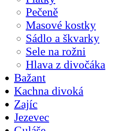
Pečeně
Masové kostky
Sádlo a škvarky
Sele na rožni
Hlava z divočáka
Bažant
Kachna divoká
Zajíc
Jezevec
Guláše