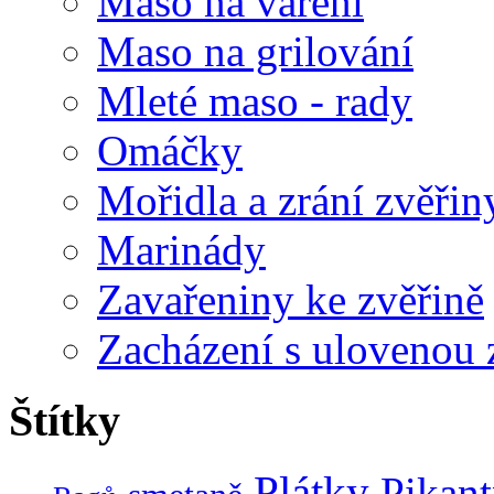
Maso na vaření
Maso na grilování
Mleté maso - rady
Omáčky
Mořidla a zrání zvěřin
Marinády
Zavařeniny ke zvěřině
Zacházení s ulovenou 
Štítky
Plátky
Pikant