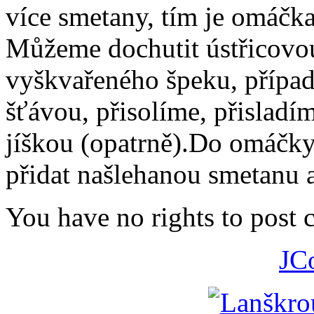
více smetany, tím je omáčk
Můžeme dochutit ústřicov
vyškvařeného špeku, přípa
šťávou, přisolíme, přisladí
jíškou (opatrně).Do omáčk
přidat našlehanou smetanu a
You have no rights to post
JC