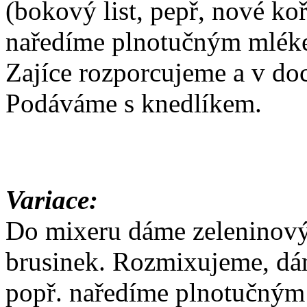
(bokový list, pepř, nové ko
naředíme plnotučným mléke
Zajíce rozporcujeme a v d
Podáváme s knedlíkem.
Variace:
Do mixeru dáme zeleninový v
brusinek. Rozmixujeme, dá
popř. naředíme plnotučný