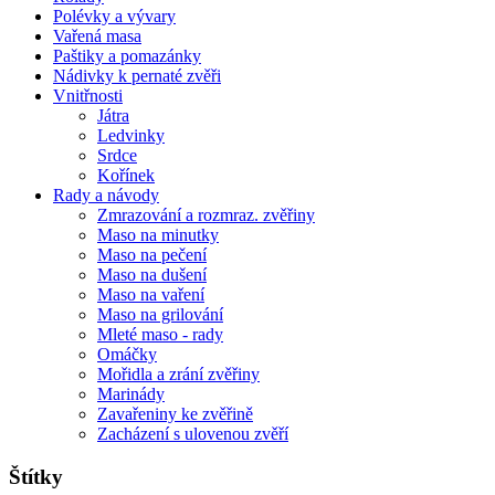
Polévky a vývary
Vařená masa
Paštiky a pomazánky
Nádivky k pernaté zvěři
Vnitřnosti
Játra
Ledvinky
Srdce
Kořínek
Rady a návody
Zmrazování a rozmraz. zvěřiny
Maso na minutky
Maso na pečení
Maso na dušení
Maso na vaření
Maso na grilování
Mleté maso - rady
Omáčky
Mořidla a zrání zvěřiny
Marinády
Zavařeniny ke zvěřině
Zacházení s ulovenou zvěří
Štítky