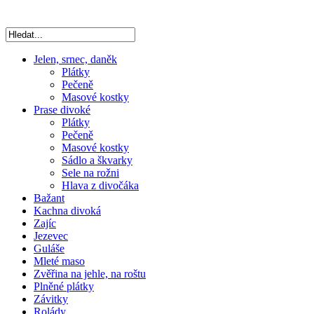
Jelen, srnec, daněk
Plátky
Pečeně
Masové kostky
Prase divoké
Plátky
Pečeně
Masové kostky
Sádlo a škvarky
Sele na rožni
Hlava z divočáka
Bažant
Kachna divoká
Zajíc
Jezevec
Guláše
Mleté maso
Zvěřina na jehle, na roštu
Plněné plátky
Závitky
Rolády