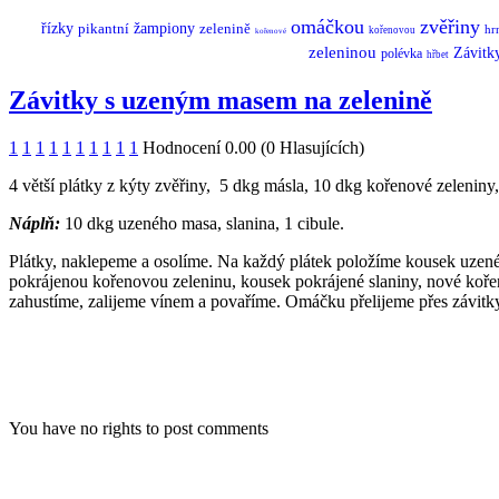
omáčkou
zvěřiny
řízky
pikantní
žampiony
zelenině
hr
kořenovou
kořenové
zeleninou
Závitk
polévka
hřbet
Závitky s uzeným masem na zelenině
1
1
1
1
1
1
1
1
1
1
Hodnocení 0.00 (0 Hlasujících)
4 větší plátky z kýty zvěřiny, 5 dkg másla, 10 dkg kořenové zeleniny,
Náplň:
10 dkg uzeného masa, slanina, 1 cibule.
Plátky, naklepeme a osolíme. Na každý plátek položíme kousek uzenéh
pokrájenou kořenovou zeleninu, kousek pokrájené slaniny, nové koře
zahustíme, zalijeme vínem a povaříme. Omáčku přelijeme přes závitk
You have no rights to post comments