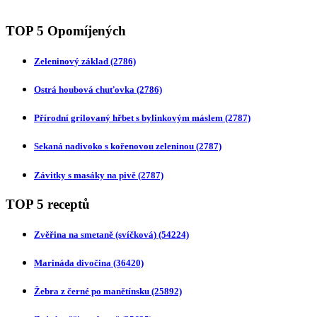
TOP 5 Opomíjených
Zeleninový základ
(2786)
Ostrá houbová chuťovka
(2786)
Přírodní grilovaný hřbet s bylinkovým máslem
(2787)
Sekaná nadivoko s kořenovou zeleninou
(2787)
Závitky s masáky na pivě
(2787)
TOP 5 receptů
Zvěřina na smetaně (svíčková)
(54224)
Marináda divočina
(36420)
Žebra z černé po manětínsku
(25892)