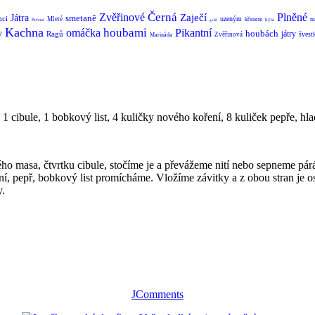
Černá
Zvěřinové
Plněné
Zaječí
Játra
smetaně
nci
uzeným
Mleté
křenem
m
kýta
Pečená
guláš
Kachna
houbami
omáčka
Pikantní
y
houbách
játry
Ragů
švest
Zvěřinová
Marináda
 1 cibule, 1 bobkový list, 4 kuličky nového koření, 8 kuliček pepře, hl
o masa, čtvrtku cibule, stočíme je a převážeme nití nebo sepneme pár
ní, pepř, bobkový list promícháme. Vložíme závitky a z obou stran j
y.
JComments