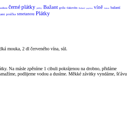
černé
plátky
Bažant
víně
bažantí
grilu
tlakovém
andlemi
jablky
Bažantí
paprikou
Dušené
Plátky
smetanou
prsíčka
kami
adká mouka, 2 dl červeného vína, sůl.
átky. Na másle zpěníme 1 cibuli pokrájenou na drobno, přidáme
e osmažíme, podlijeme vodou a dusíme. Měkké závitky vyndáme, šťávu