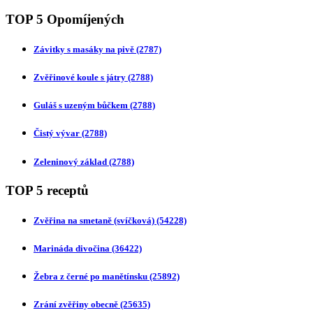
TOP 5 Opomíjených
Závitky s masáky na pivě
(2787)
Zvěřinové koule s játry
(2788)
Guláš s uzeným bůčkem
(2788)
Čistý vývar
(2788)
Zeleninový základ
(2788)
TOP 5 receptů
Zvěřina na smetaně (svíčková)
(54228)
Marináda divočina
(36422)
Žebra z černé po manětínsku
(25892)
Zrání zvěřiny obecně
(25635)