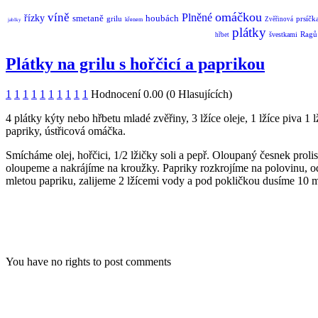
omáčkou
víně
Plněné
řízky
smetaně
houbách
grilu
prsíčk
Zvěřinová
křenem
jablky
plátky
Ragů
švestkami
hřbet
Plátky na grilu s hořčicí a paprikou
1
1
1
1
1
1
1
1
1
1
Hodnocení 0.00 (0 Hlasujících)
4 plátky kýty nebo hřbetu mladé zvěřiny, 3 lžíce oleje, 1 lžíce piva 1 
papriky, ústřicová omáčka.
Smícháme olej, hořčici, 1/2 lžičky soli a pepř. Oloupaný česnek pro
oloupeme a nakrájíme na kroužky. Papriky rozkrojíme na polovinu, o
mletou papriku, zalijeme 2 lžícemi vody a pod pokličkou dusíme 10 m
You have no rights to post comments