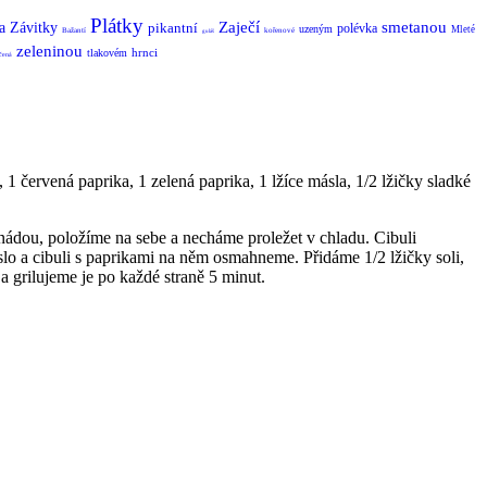
Plátky
Zaječí
smetanou
a
Závitky
pikantní
polévka
uzeným
Mleté
Bažantí
kořenové
guláš
zeleninou
hrnci
tlakovém
čená
, 1 červená paprika, 1 zelená paprika, 1 lžíce másla, 1/2 lžičky sladké
nádou, položíme na sebe a necháme proležet v chladu. Cibuli
o a cibuli s paprikami na něm osmahneme. Přidáme 1/2 lžičky soli,
 grilujeme je po každé straně 5 minut.