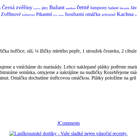
černé
zvěřiny
Bažant
Černá
žampiony
Játr
játry
bažantí
a
mandlemi
Marináda
paprikou
Kachna
houbami
Zvěřinové
Pikantní
omáčka
zelenině
kořenovou
kýta
Dušené
Pe
lžička hořčice, sůl, ¼ lžičky mletého pepře, 1 stroužek česneku, 2 cibule
lisujeme a vmícháme do marinády. Lehce naklepané plátky potřeme mari
dstraníme semínka, omyjeme a nakrájíme na nudličky Rozehřejeme másl
inut. Omáčku dochutíme ústřicovou omáčkou. Plátky položíme na gril a
JComments