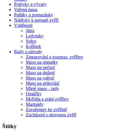
Polévky a vývary
Vařená masa
Paštiky a pomazánky
Nádivky k pernaté zvěři
Vnitřnosti
Játra
Ledvinky
Srdce
Kořínek
Rady a návody
Zmrazování a rozmraz. zvěřiny
Maso na minutky
Maso na pečení
Maso na dušení
Maso na vaření
Maso na grilování
Mleté maso - rady
Omáčky
Mořidla a zrání zvěřiny
Marinády
Zavařeniny ke zvěřině
Zacházení s ulovenou zvěří
Štítky