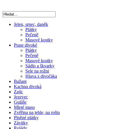
Jelen, srnec, daněk
Plátky
Pečeně
Masové kostky
Prase divoké
Plátky
Pečeně
Masové kostky
Sádlo a škvarky
Sele na rožni
Hlava z divočáka
Bažant
Kachna divoká
Zajíc
Jezevec
Guláše
Mleté maso
Zvěřina na jehle, na roštu
Plněné plátky
Závitky
Rolády