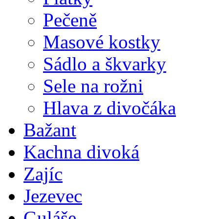
Pečeně
Masové kostky
Sádlo a škvarky
Sele na rožni
Hlava z divočáka
Bažant
Kachna divoká
Zajíc
Jezevec
Guláše