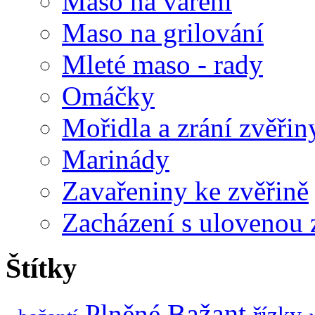
Maso na vaření
Maso na grilování
Mleté maso - rady
Omáčky
Mořidla a zrání zvěřin
Marinády
Zavařeniny ke zvěřině
Zacházení s ulovenou 
Štítky
Bažant
Plněné