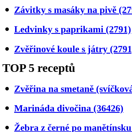
Závitky s masáky na pivě
(27
Ledvinky s paprikami
(2791)
Zvěřinové koule s játry
(2791
TOP 5 receptů
Zvěřina na smetaně (svíčkov
Marináda divočina
(36426)
Žebra z černé po manětínsk