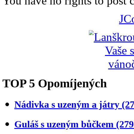
You have no rights to post
JC
TOP 5 Opomíjených
Nádivka s uzeným a játry
(2
Guláš s uzeným bůčkem
(279