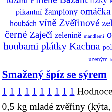
řízky
bažantí
omáčka
žampiony
pikantní
víně
Zvěřinové
ze
houbách
černé
o
Zaječí
zelenině
mandlemi
plátky
Kachna
houbami
po
uzeným
Smažený špíz se sýrem
1
1
1
1
1
1
1
1
1
1
Hodnocen
0,5 kg mladé zvěřiny (kýta, 