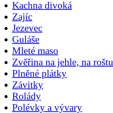
Kachna divoká
Zajíc
Jezevec
Guláše
Mleté maso
Zvěřina na jehle, na rošt
Plněné plátky
Závitky
Rolády
Polévky a vývary