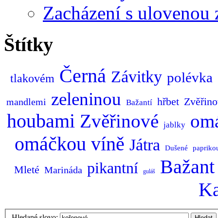
Zacházení s ulovenou 
Štítky
Černá
Závitky
polévka
tlakovém
zeleninou
hřbet
Zvěřino
mandlemi
Bažantí
houbami
Zvěřinové
om
jablky
omáčkou
víně
Játra
Dušené
papriko
Bažant
pikantní
Mleté
Marináda
guláš
K
Hledané slovo:
Hledat