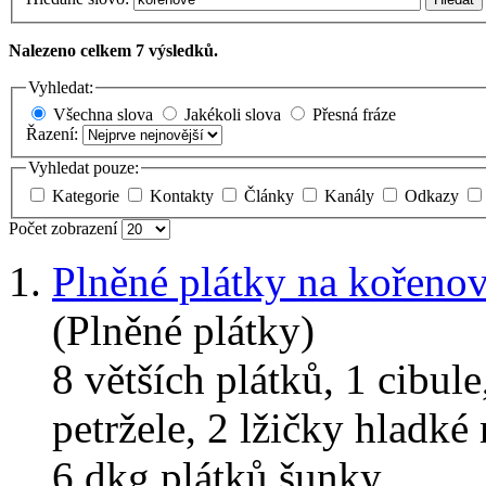
Nalezeno celkem 7 výsledků.
Vyhledat:
Všechna slova
Jakékoli slova
Přesná fráze
Řazení:
Vyhledat pouze:
Kategorie
Kontakty
Články
Kanály
Odkazy
Počet zobrazení
1.
Plněné plátky na kořenov
(Plněné plátky)
8 větších plátků, 1 cibul
petržele, 2 lžičky hladké
6 dkg plátků šunky ...