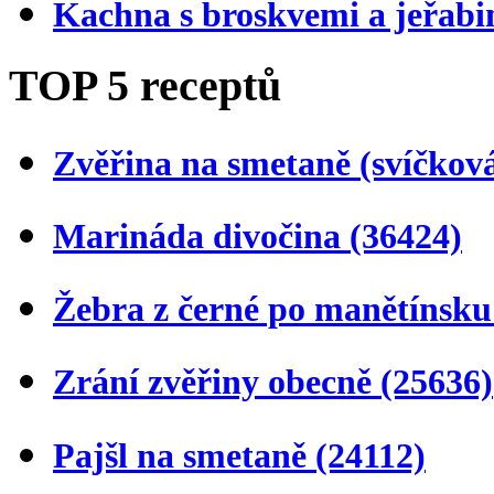
Kachna s broskvemi a jeřab
TOP 5 receptů
Zvěřina na smetaně (svíčkov
Marináda divočina
(36424)
Žebra z černé po manětínsk
Zrání zvěřiny obecně
(25636)
Pajšl na smetaně
(24112)