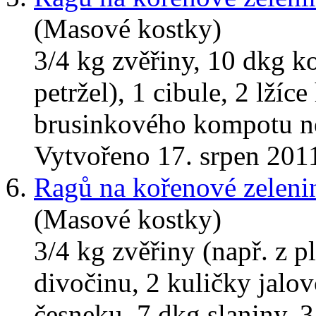
(Masové kostky)
3/4 kg zvěřiny, 10 dkg ko
petržel), 1 cibule, 2 lžíc
brusinkového kompotu neb
Vytvořeno 17. srpen 201
6.
Ragů na kořenové zeleni
(Masové kostky)
3/4 kg zvěřiny (např. z p
divočinu, 2 kuličky jalovc
česneku, 7 dkg slaniny, 3