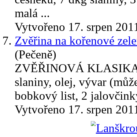
malá ...
Vytvořeno 17. srpen 201
7.
Zvěřina na kořenové zele
(Pečeně)
ZVĚŘINOVÁ KLASIKA 1-
slaniny, olej, vývar (může
bobkový list, 2 jalovčinky
Vytvořeno 17. srpen 201