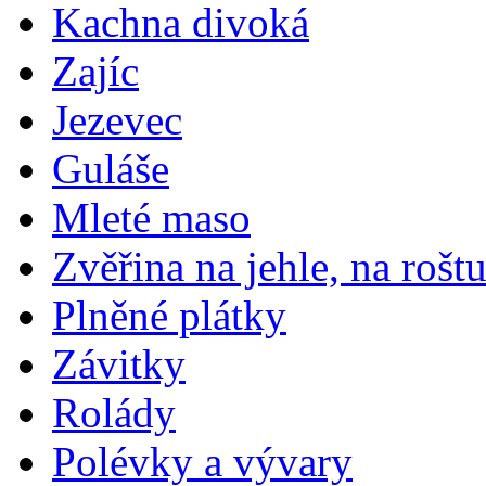
Kachna divoká
Zajíc
Jezevec
Guláše
Mleté maso
Zvěřina na jehle, na rošt
Plněné plátky
Závitky
Rolády
Polévky a vývary