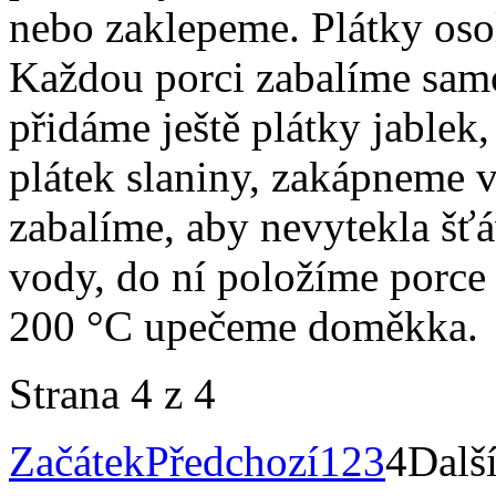
nebo zaklepeme. Plátky oso
Každou porci zabalíme samo
přidáme ještě plátky jablek
plátek slaniny, zakápneme v
zabalíme, aby nevytekla šť
vody, do ní položíme porce 
200 °C upečeme doměkka.
Strana 4 z 4
Začátek
Předchozí
1
2
3
4
Dalš