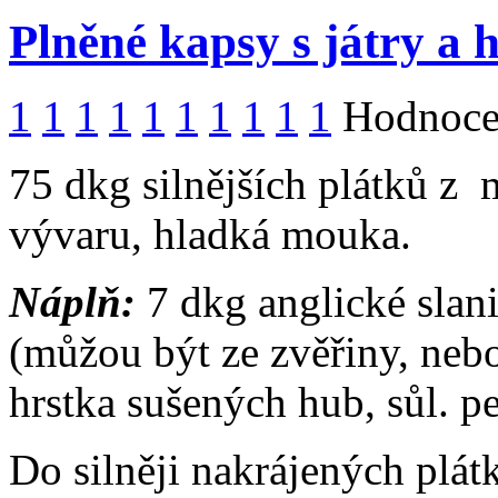
Plněné kapsy s játry a
1
1
1
1
1
1
1
1
1
1
Hodnocen
75 dkg silnějších plátků z m
vývaru, hladká mouka.
Náplň:
7 dkg anglické slan
(můžou být ze zvěřiny, nebo
hrstka sušených hub, sůl. pe
Do silněji nakrájených plát