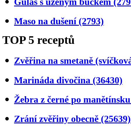
Guláš s uzeným bůčkem
(279
Maso na dušení
(2793)
TOP 5 receptů
Zvěřina na smetaně (svíčkov
Marináda divočina
(36430)
Žebra z černé po manětínsk
Zrání zvěřiny obecně
(25639)