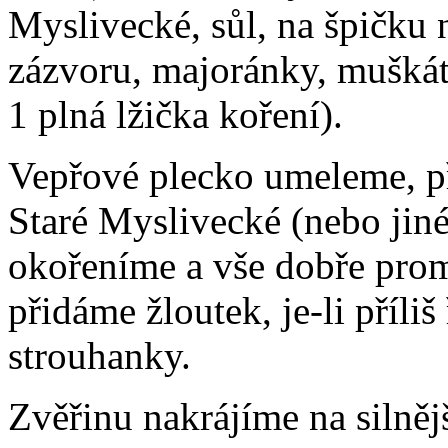
Myslivecké, sůl, na špičku 
zázvoru, majoránky, muškát
1 plná lžička koření).
Vepřové plecko umeleme, př
Staré Myslivecké (nebo jiné
okořeníme a vše dobře promí
přidáme žloutek, je-li příli
strouhanky.
Zvěřinu nakrájíme na silněj