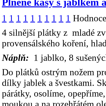
Plněné kasy s jablkem 
1
1
1
1
1
1
1
1
1
1
Hodnocen
4 silnější plátky z mladé zvě
provensálského koření, hla
Náplň:
1 jablko, 8 sušenýc
Do plátků ostrým nožem pr
dílky jablek a švestkami. 
párátky, osolíme, opepříme
moukou a na rozehřátém ole