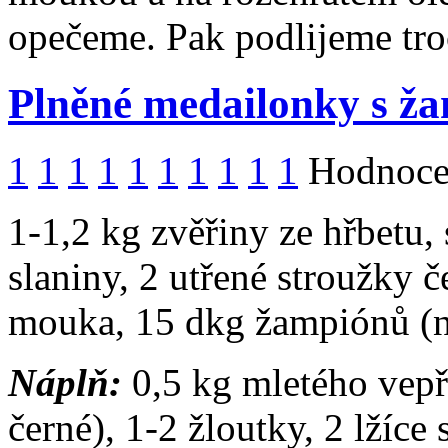
opečeme. Pak podlijeme tr
Plněné medailonky s ž
1
1
1
1
1
1
1
1
1
1
Hodnocen
1-1,2 kg zvěřiny ze hřbetu, 
slaniny, 2 utřené stroužky 
mouka, 15 dkg žampiónů (n
Náplň:
0,5 kg mletého vep
černé), 1-2 žloutky, 2 lžíce