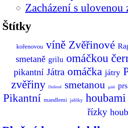
Zacházení s ulovenou 
Štítky
víně
Zvěřinové
Ra
kořenovou
omáčkou
čer
smetaně
grilu
omáčka
Játra
pikantní
játry
zvěřiny
smetanou
prs
Dušené
guláš
Pikantní
houbami
mandlemi
jablky
řízky
houb