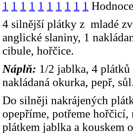
1
1
1
1
1
1
1
1
1
1
Hodnocen
4 silnější plátky z mladé zv
anglické slaniny, 1 nakláda
cibule, hořčice.
Náplň:
1/2 jablka, 4 plátků
nakládaná okurka, pepř, sůl
Do silněji nakrájených plát
opepříme, potřeme hořčicí,
plátkem jablka a kouskem 