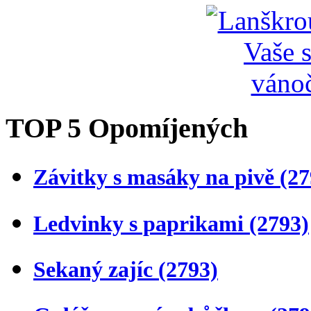
TOP 5 Opomíjených
Závitky s masáky na pivě
(27
Ledvinky s paprikami
(2793)
Sekaný zajíc
(2793)