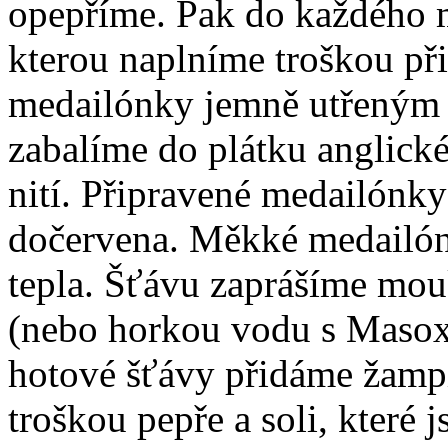
opepříme. Pak do každého 
kterou naplníme troškou př
medailónky jemně utřeným
zabalíme do plátku anglick
nití. Připravené medailónky
dočervena. Měkké medailón
tepla. Šťávu zaprášíme mou
(nebo horkou vodu s Masox
hotové šťávy přidáme žamp
troškou pepře a soli, které 