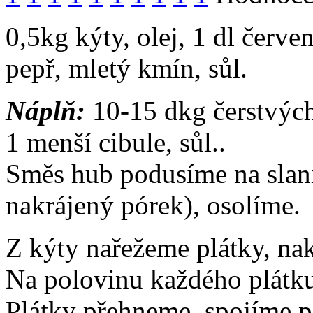
0,5kg kýty, olej, 1 dl červ
pepř, mletý kmín, sůl.
Náplň:
10-15 dkg čerstvých
1 menší cibule, sůl..
Směs hub podusíme na slani
nakrájený pórek), osolíme.
Z kýty nařežeme plátky, na
Na polovinu každého plátku
Plátky přehneme, spojíme p