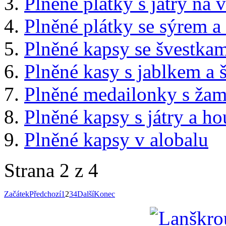
Plněné plátky s játry na 
Plněné plátky se sýrem a
Plněné kapsy se švestka
Plněné kasy s jablkem a 
Plněné medailonky s ža
Plněné kapsy s játry a h
Plněné kapsy v alobalu
Strana 2 z 4
Začátek
Předchozí
1
2
3
4
Další
Konec