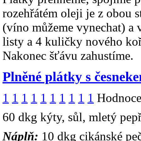
rozehřátém oleji je z obou
(víno můžeme vynechat) a 
listy a 4 kuličky nového k
Nakonec šťávu zahustíme.
Plněné plátky s česnek
1
1
1
1
1
1
1
1
1
1
Hodnocen
60 dkg kýty, sůl, mletý pepř
Náplň:
10 dkg cikánské peč