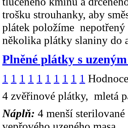
tlučeného kmínu a drceného 
trošku strouhanky, aby smě
plátek položíme nepotřený 
několika plátky slaniny do
Plněné plátky s uzený
1
1
1
1
1
1
1
1
1
1
Hodnocen
4 zvěřinové plátky, mletá pa
Náplň:
4 menší sterilované 
vepřového uzeného masa.