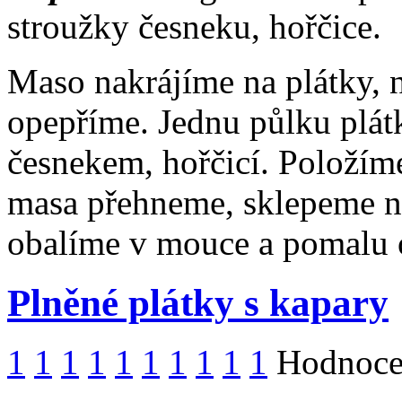
stroužky česneku, hořčice.
Maso nakrájíme na plátky, 
opepříme. Jednu půlku plá
česnekem, hořčicí. Položíme
masa přehneme, sklepeme ne
obalíme v mouce a pomalu
Plněné plátky s kapary
1
1
1
1
1
1
1
1
1
1
Hodnocen