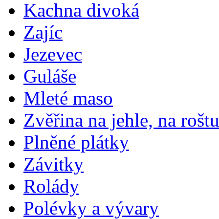
Kachna divoká
Zajíc
Jezevec
Guláše
Mleté maso
Zvěřina na jehle, na rošt
Plněné plátky
Závitky
Rolády
Polévky a vývary