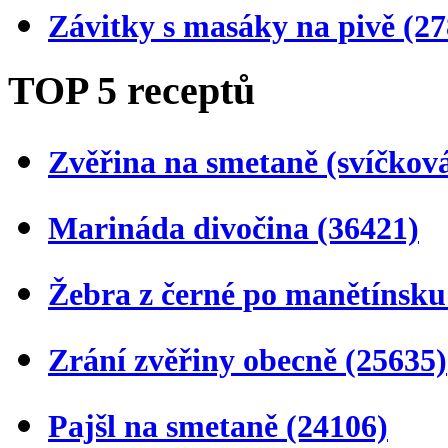
Závitky s masáky na pivě
(27
TOP 5 receptů
Zvěřina na smetaně (svíčkov
Marináda divočina
(36421)
Žebra z černé po manětínsk
Zrání zvěřiny obecně
(25635)
Pajšl na smetaně
(24106)