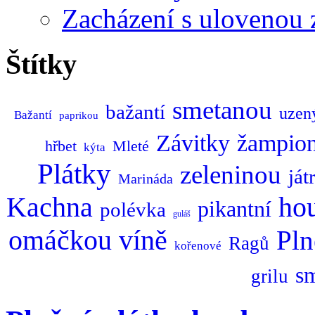
Zacházení s ulovenou 
Štítky
smetanou
bažantí
uze
Bažantí
paprikou
Závitky
žampio
hřbet
Mleté
kýta
Plátky
zeleninou
ját
Marináda
Kachna
ho
pikantní
polévka
guláš
omáčkou
víně
Pln
Ragů
kořenové
s
grilu