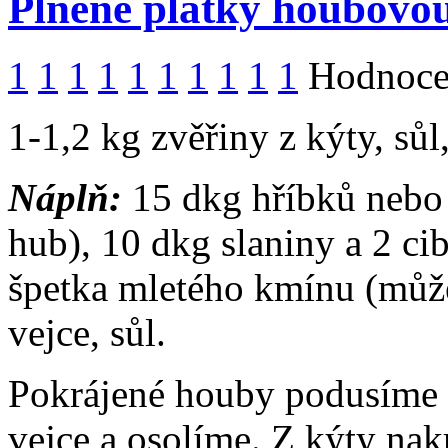
Plněné plátky houbovou
1
1
1
1
1
1
1
1
1
1
Hodnocen
1-1,2 kg zvěřiny z kýty, sů
Náplň:
15 dkg hříbků nebo
hub), 10 dkg slaniny a 2 ci
špetka mletého kmínu (můž
vejce, sůl.
Pokrájené houby podusíme 
vejce a osolíme. Z kýty nak