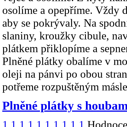
osolíme a opepříme. Vždy d
aby se pokrývaly. Na spodn
slaniny, kroužky cibule, n
plátkem přiklopíme a sepne
Plněné plátky obalíme v m
oleji na pánvi po obou stra
potřeme rozpuštěným másl
Plněné plátky s houbam
1
1
1
1
1
1
1
1
1
1
Hodnocen