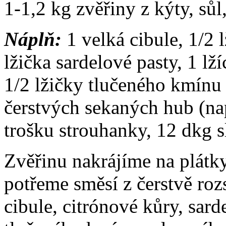
1-1,2 kg zvěřiny z kýty, sůl
Náplň:
1 velká cibule, 1/2 
lžička sardelové pasty, 1 lž
1/2 lžičky tlučeného kmínu
čerstvých sekaných hub (na
trošku strouhanky, 12 dkg s
Zvěřinu nakrájíme na plátk
potřeme směsí z čerstvě ro
cibule, citrónové kůry, sarde