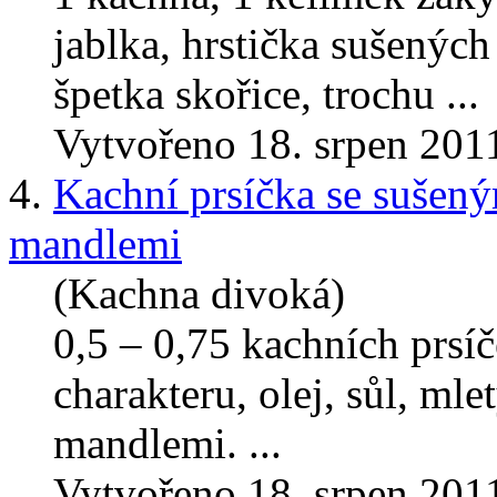
jablka, hrstička sušených
špetka skořice, trochu ...
Vytvořeno 18. srpen 201
4.
Kachní prsíčka se sušen
mandlemi
(Kachna divoká)
0,5 – 0,75 kachních prsí
charakteru, olej, sůl, ml
mandlemi. ...
Vytvořeno 18. srpen 201