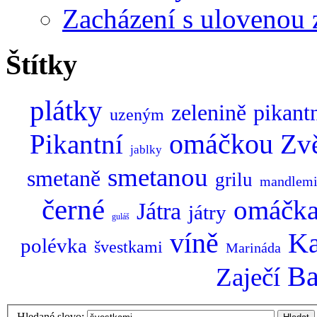
Zacházení s ulovenou 
Štítky
plátky
zelenině
pikant
uzeným
omáčkou
Pikantní
Zv
jablky
smetanou
smetaně
grilu
mandlem
černé
omáčk
Játra
játry
guláš
Ka
víně
polévka
švestkami
Marináda
Ba
Zaječí
Hledané slovo: