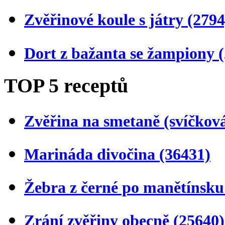
Zvěřinové koule s játry
(2794
Dort z bažanta se žampiony
TOP 5 receptů
Zvěřina na smetaně (svíčkov
Marináda divočina
(36431)
Žebra z černé po manětínsk
Zrání zvěřiny obecně
(25640)