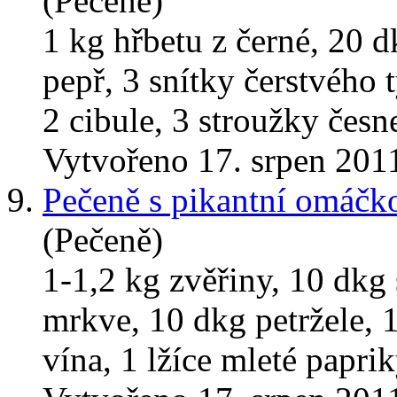
(Pečeně)
1 kg hřbetu z černé, 20 d
pepř, 3 snítky čerstvého 
2 cibule, 3 stroužky česne
Vytvořeno 17. srpen 201
9.
Pečeně s pikantní omáčko
(Pečeně)
1-1,2 kg zvěřiny, 10 dkg 
mrkve, 10 dkg petržele, 1
vína, 1 lžíce mleté paprik