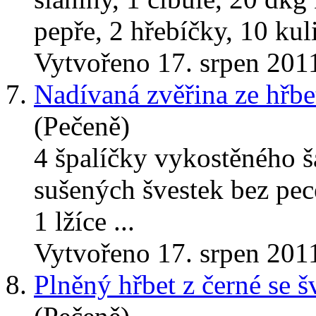
pepře, 2 hřebíčky, 10 kuli
Vytvořeno 17. srpen 201
7.
Nadívaná zvěřina ze hřbe
(Pečeně)
4 špalíčky vykostěného š
sušených švestek bez pec
1 lžíce ...
Vytvořeno 17. srpen 201
8.
Plněný hřbet z černé se 