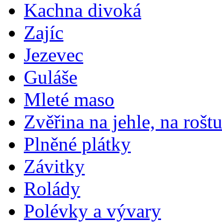
Kachna divoká
Zajíc
Jezevec
Guláše
Mleté maso
Zvěřina na jehle, na rošt
Plněné plátky
Závitky
Rolády
Polévky a vývary