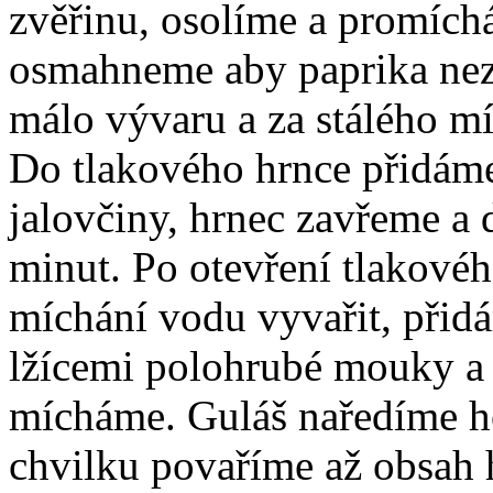
zvěřinu, osolíme a promích
osmahneme aby paprika nezh
málo vývaru a za stálého 
Do tlakového hrnce přidáme
jalovčiny, hrnec zavřeme a
minut. Po otevření tlakové
míchání vodu vyvařit, přid
lžícemi polohrubé mouky a 
mícháme. Guláš naředíme h
chvilku povaříme až obsah 