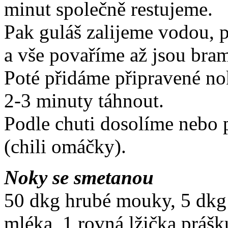
minut společně restujeme.
Pak guláš zalijeme vodou, p
a vše povaříme až jsou br
Poté přidáme připravené nok
2-3 minuty táhnout.
Podle chuti dosolíme nebo 
(chili omáčky).
Noky se smetanou
50 dkg hrubé mouky, 5 dkg má
mléka, 1 rovná lžička prášk