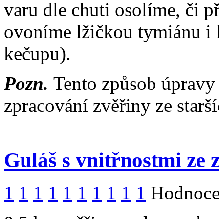
varu dle chuti osolíme, či p
ovoníme lžičkou tymiánu i l
kečupu).
Pozn.
Tento způsob úpravy 
zpracování zvěřiny ze starš
Guláš s vnitřnostmi ze 
1
1
1
1
1
1
1
1
1
1
Hodnocen