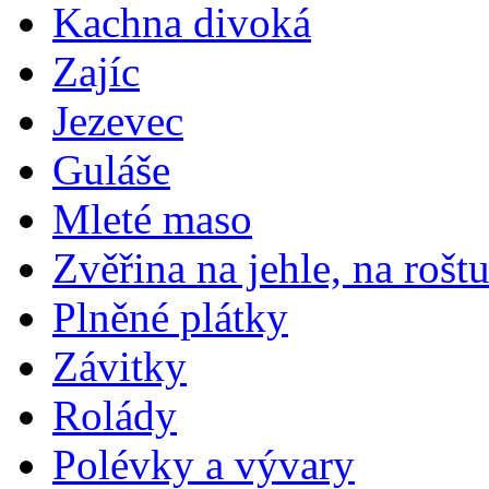
Kachna divoká
Zajíc
Jezevec
Guláše
Mleté maso
Zvěřina na jehle, na rošt
Plněné plátky
Závitky
Rolády
Polévky a vývary