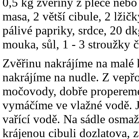
0,5 kg zvěřiny z plece nebo
masa, 2 větší cibule, 2 lžičk
pálivé papriky, srdce, 20 dk
mouka, sůl, 1 - 3 stroužky 
Zvěřinu nakrájíme na malé 
nakrájíme na nudle. Z vepř
močovody, dobře propereme 
vymáčíme ve vlažné vodě. Já
vařící vodě. Na sádle osma
krájenou cibuli dozlatova,