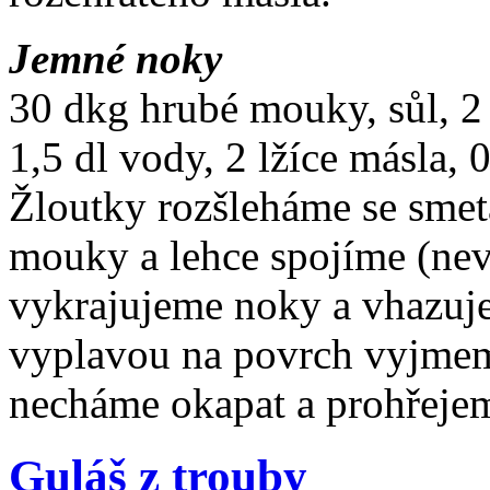
Jemné noky
30 dkg hrubé mouky, sůl, 2 
1,5 dl vody, 2 lžíce másla, 
Žloutky rozšleháme se smet
mouky a lehce spojíme (nev
vykrajujeme noky a vhazuje
vyplavou na povrch vyjmem
necháme okapat a prohřejem
Guláš z trouby