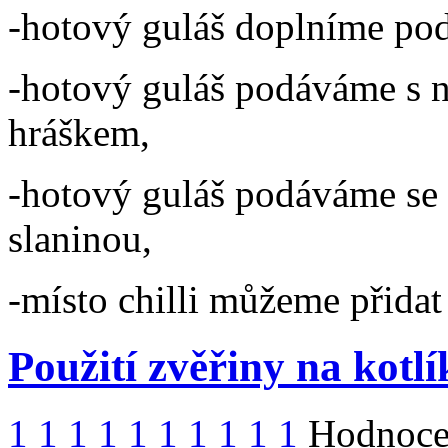
-hotový guláš doplníme po
-hotový guláš podáváme s 
hráškem,
-hotový guláš podáváme se
slaninou,
-místo chilli můžeme přidat
Použití zvěřiny na kotl
1
1
1
1
1
1
1
1
1
1
Hodnocen