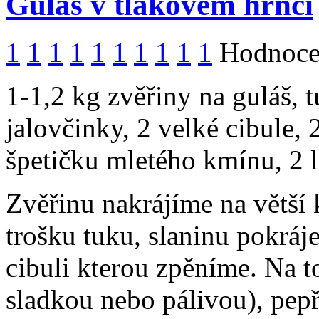
Gulaš v tlakovém hrnci
1
1
1
1
1
1
1
1
1
1
Hodnocen
1-1,2 kg zvěřiny na guláš, t
jalovčinky, 2 velké cibule, 
špetičku mletého kmínu, 2 
Zvěřinu nakrájíme na větší
trošku tuku, slaninu pokráj
cibuli kterou zpěníme. Na 
sladkou nebo pálivou), pep