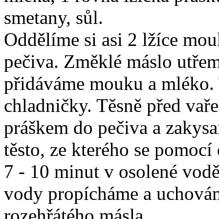
smetany, sůl.
Oddělíme si asi 2 lžíce mo
pečiva. Změklé máslo utřeme
přidáváme mouku a mléko. 
chladničky. Těsně před va
práškem do pečiva a zakysa
těsto, ze kterého se pomocí
7 - 10 minut v osolené vod
vody propícháme a uchováme
rozehřátého másla.