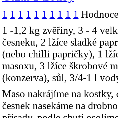
1
1
1
1
1
1
1
1
1
1
Hodnocen
1 -1,2 kg zvěřiny, 3 - 4 vel
česneku, 2 lžíce sladké papr
(nebo chilli papričky), 1 lž
masoxu, 3 lžíce škrobové m
(konzerva), sůl, 3/4-1 l vod
Maso nakrájíme na kostky, 
česnek nasekáme na drobno
přísady, podle chuti osolí