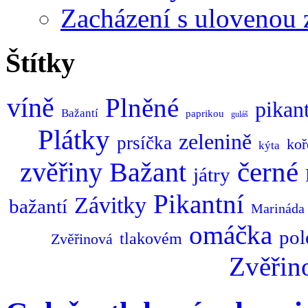
Zacházení s ulovenou 
Štítky
víně
Plněné
pikan
Bažantí
paprikou
guláš
Plátky
zelenině
prsíčka
koř
kýta
zvěřiny
Bažant
černé
játry
Pikantní
Závitky
bažantí
Marináda
omáčka
pol
tlakovém
Zvěřinová
Zvěřin