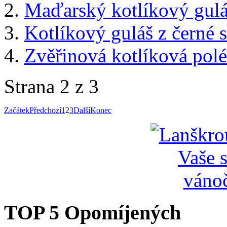
Maďarský kotlíkový gulá
Kotlíkový guláš z černé 
Zvěřinová kotlíková pol
Strana 2 z 3
Začátek
Předchozí
1
2
3
Další
Konec
TOP 5 Opomíjených