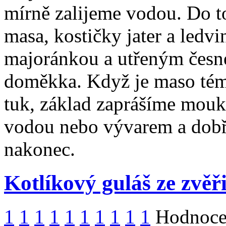
mírně zalijeme vodou. Do t
masa, kostičky jater a ledv
majoránkou a utřeným česn
doměkka. Když je maso tém
tuk, základ zaprášíme mouk
vodou nebo vývarem a dobře
nakonec.
Kotlíkový guláš ze zvěř
1
1
1
1
1
1
1
1
1
1
Hodnocen