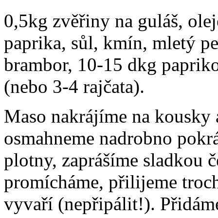
0,5kg zvěřiny na guláš, olej
paprika, sůl, kmín, mletý p
brambor, 10-15 dkg papriko
(nebo 3-4 rajčata).
Maso nakrájíme na kousky a
osmahneme nadrobno pokráj
plotny, zaprášíme sladkou 
promícháme, přilijeme troc
vyvaří (nepřipálit!). Přidá