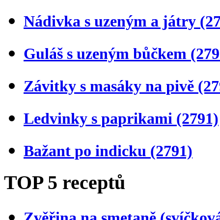
Nádivka s uzeným a játry
(2
Guláš s uzeným bůčkem
(279
Závitky s masáky na pivě
(27
Ledvinky s paprikami
(2791)
Bažant po indicku
(2791)
TOP 5 receptů
Zvěřina na smetaně (svíčkov