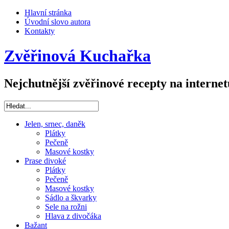
Hlavní stránka
Úvodní slovo autora
Kontakty
Zvěřinová Kuchařka
Nejchutnější zvěřinové recepty na internet
Jelen, srnec, daněk
Plátky
Pečeně
Masové kostky
Prase divoké
Plátky
Pečeně
Masové kostky
Sádlo a škvarky
Sele na rožni
Hlava z divočáka
Bažant