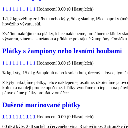
1
1
1
1
1
1
1
1
1
1
Hodnocení 0.00 (0 Hlasujících)
1-1,2 kg zvěřiny ze hřbetu nebo kýty, 5dkg slaniny, lžíce papriky (mů
hovězího vývaru, sůl.
Zvěřinu nakrájíme na plátky, lehce naklepeme, protáhneme klínky sl
vývarem, vínem a smetanou a přidáme pokrájené žampióny. Omáčku 
Plátky s žampiony nebo lesními houbami
1
1
1
1
1
1
1
1
1
1
Hodnocení 3.80 (5 Hlasujících)
¾ kg kyty, 15 dkg žampionů nebo lesních hub, drcený jalovec, tymián, 2
Z kýty nakrájíme plátky, lehce naklepeme, osolíme, okořeníme jalovc
koření a na oleji prudce opečeme. Plátky vyndáme do tepla a na pánv
pánve dáme plátky prohřát v omáčce.
Dušené marinované plátky
1
1
1
1
1
1
1
1
1
1
Hodnocení 0.00 (0 Hlasujících)
60 dkg kýty, 2 dl suchého červeného vína, 3 jalovčinky, 3 stroužky č