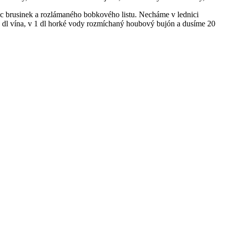
žic brusinek a rozlámaného bobkového listu. Necháme v lednici
 dl vína, v 1 dl horké vody rozmíchaný houbový bujón a dusíme 20