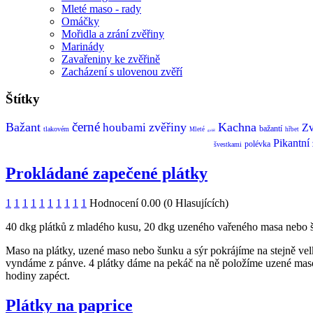
Mleté maso - rady
Omáčky
Mořidla a zrání zvěřiny
Marinády
Zavařeniny ke zvěřině
Zacházení s ulovenou zvěří
Štítky
černé
Bažant
zvěřiny
Kachna
houbami
Zv
bažantí
tlakovém
Mleté
hřbet
guláš
Pikantní
polévka
švestkami
Prokládané zapečené plátky
1
1
1
1
1
1
1
1
1
1
Hodnocení 0.00 (0 Hlasujících)
40 dkg plátků z mladého kusu, 20 dkg uzeného vařeného masa nebo šunk
Maso na plátky, uzené maso nebo šunku a sýr pokrájíme na stejně vel
vyndáme z pánve. 4 plátky dáme na pekáč na ně položíme uzené maso,
hodiny zapéct.
Plátky na paprice