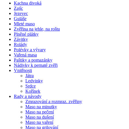
Kachna divoká
Zajíc
Jezevec
Guláše
Mleté maso
Zvěřina na jehle, na roštu
Plněné plátky
Závitky
Rolády
Polévky a vývary
Vařená masa
Paštiky a pomazánky
Nádivky k pernaté zvěři
Vnitřnosti
Játra
Ledvinky
Srdce
Kořínek
Rady a návody
Zmrazování a rozmraz. zvěřiny
Maso na minutky
Maso na pečení
Maso na dušení
Maso na vaření
Maso na grilování