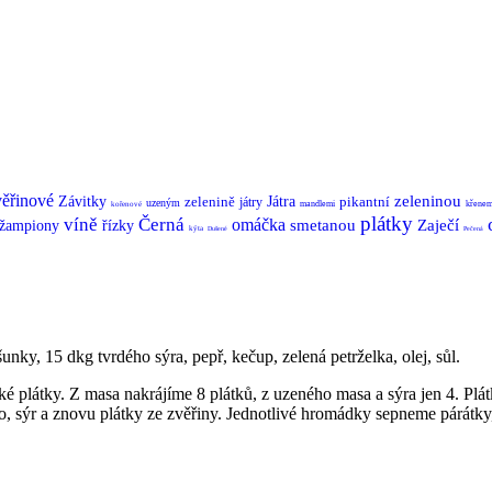
ěřinové
zeleninou
Závitky
zelenině
Játra
pikantní
játry
uzeným
mandlemi
křene
kořenové
plátky
víně
Černá
omáčka
smetanou
Zaječí
žampiony
řízky
kýta
Dušené
Pečená
y, 15 dkg tvrdého sýra, pepř, kečup, zelená petrželka, olej, sůl.
ké plátky. Z masa nakrájíme 8 plátků, z uzeného masa a sýra jen 4. P
 sýr a znovu plátky ze zvěřiny. Jednotlivé hromádky sepneme párátky,