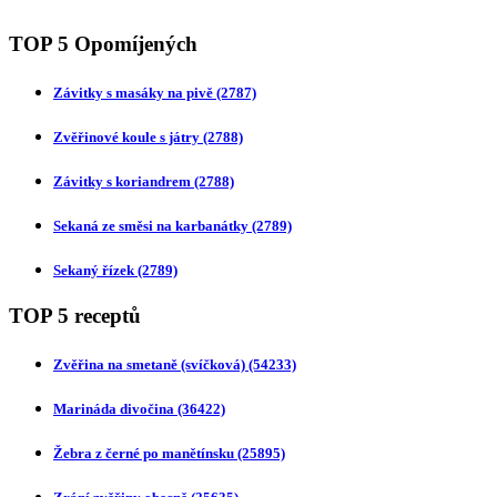
TOP 5 Opomíjených
Závitky s masáky na pivě
(2787)
Zvěřinové koule s játry
(2788)
Závitky s koriandrem
(2788)
Sekaná ze směsi na karbanátky
(2789)
Sekaný řízek
(2789)
TOP 5 receptů
Zvěřina na smetaně (svíčková)
(54233)
Marináda divočina
(36422)
Žebra z černé po manětínsku
(25895)