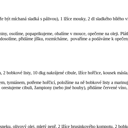
že být míchaná sladká s pálivou), 1 lžíce mouky, 2 dl sladkého bílého ví
aniny, osolíme, popaprikujeme, obalíme v mouce, opečeme na oleji. Pl
dosolíme, přidáme jíšku, rozmícháme, povaříme a podáváme k opeče
 bobkové listy, 10 dkg nakrájené cibule, lžíce hořčice, kousek másla, j
em, tymiánem, potřeme hořčicí, položíme na ně bobkové listy a marinuj
i orestujeme cibuli, žampiony (nebo jiné houby), přidáme červené víno
esneku, olivový olej, mletý pepř, 2 lžíce brusinkového kompotu, 2 bobk