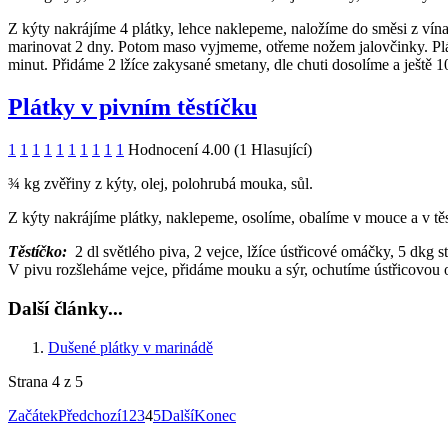
Z kýty nakrájíme 4 plátky, lehce naklepeme, naložíme do směsi z vína
marinovat 2 dny. Potom maso vyjmeme, otřeme nožem jalovčinky. Plá
minut. Přidáme 2 lžíce zakysané smetany, dle chuti dosolíme a ještě 
Plátky v pivním těstíčku
1
1
1
1
1
1
1
1
1
1
Hodnocení 4.00 (1 Hlasující)
¾ kg zvěřiny z kýty, olej, polohrubá mouka, sůl.
Z kýty nakrájíme plátky, naklepeme, osolíme, obalíme v mouce a v t
Těstíčko:
2 dl světlého piva, 2 vejce, lžíce ústřicové omáčky, 5 dkg s
V pivu rozšleháme vejce, přidáme mouku a sýr, ochutíme ústřicovou 
Další články...
Dušené plátky v marinádě
Strana 4 z 5
Začátek
Předchozí
1
2
3
4
5
Další
Konec