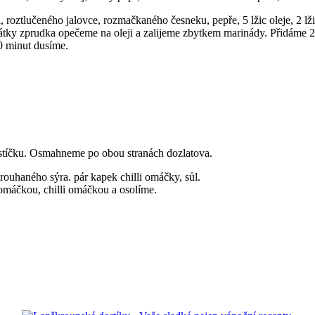
, roztlučeného jalovce, rozmačkaného česneku, pepře, 5 lžic oleje, 2 l
tky zprudka opečeme na oleji a zalijeme zbytkem marinády. Přidáme 2
10 minut dusíme.
ěstíčku. Osmahneme po obou stranách dozlatova.
trouhaného sýra. pár kapek chilli omáčky, sůl.
omáčkou, chilli omáčkou a osolíme.