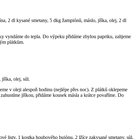
na, 2 dl kysané smetany, 5 dkg žampiónů, máslo, jíška, olej, 2 dl
átky vyndáme do tepla. Do výpeku přidáme zbylou papriku, zalijeme
ným plátkům.
íška, olej, sůl.
eme v oleji alespoň hodinu (nejlépe přes noc). Z plátků oklepeme
, zahustíme jíškou, přidáme kousek másla a krátce povaříme. Do
ové listy, 1 kostka houbového bujónu, 2 lžíce zakysané smetany, sůl.