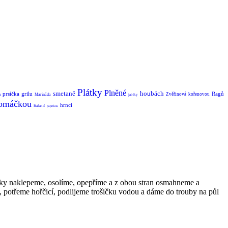
Plátky
Plněné
smetaně
houbách
prsíčka
grilu
Ragů
Zvěřinová
kořenovou
m
Marináda
jablky
omáčkou
hrnci
Bažantí
paprikou
látky naklepeme, osolíme, opepříme a z obou stran osmahneme a
 potřeme hořčicí, podlijeme trošičku vodou a dáme do trouby na půl