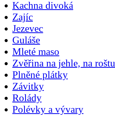
Kachna divoká
Zajíc
Jezevec
Guláše
Mleté maso
Zvěřina na jehle, na rošt
Plněné plátky
Závitky
Rolády
Polévky a vývary