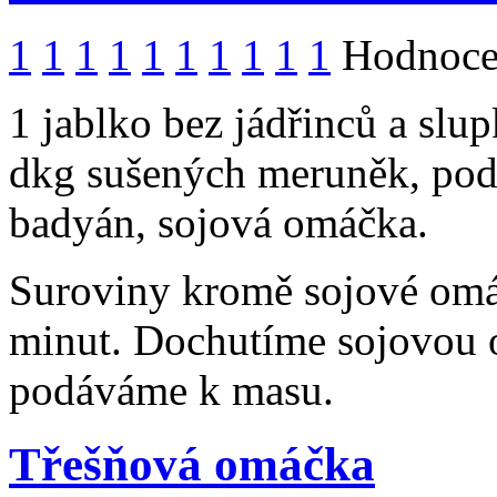
1
1
1
1
1
1
1
1
1
1
Hodnocen
1 jablko bez jádřinců a slu
dkg sušených meruněk, podle 
badyán, sojová omáčka.
Suroviny kromě sojové om
minut. Dochutíme sojovou 
podáváme k masu.
Třešňová omáčka