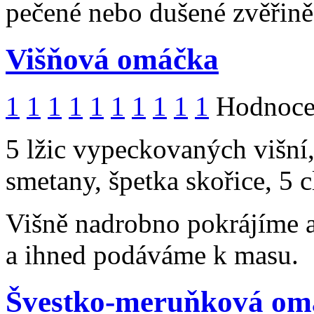
pečené nebo dušené zvěřině
Višňová omáčka
1
1
1
1
1
1
1
1
1
1
Hodnocen
5 lžic vypeckovaných višní,
smetany, špetka skořice, 5 
Višně nadrobno pokrájíme a
a ihned podáváme k masu.
Švestko-meruňková om