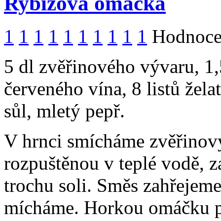
Rybízová omáčka
1
1
1
1
1
1
1
1
1
1
Hodnocen
5 dl zvěřinového vývaru, 1,
červeného vína, 8 listů žela
sůl, mletý pepř.
V hrnci smícháme zvěřinový
rozpuštěnou v teplé vodě, z
trochu soli. Směs zahřejeme
mícháme. Horkou omáčku př