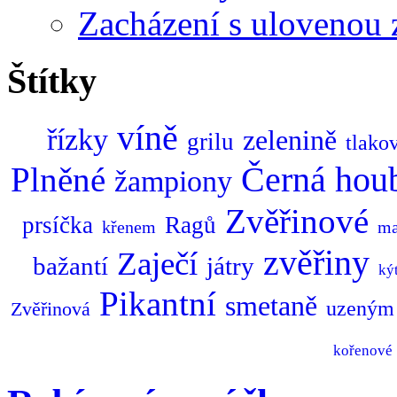
Zacházení s ulovenou 
Štítky
víně
řízky
zelenině
grilu
tlako
Plněné
Černá
hou
žampiony
Zvěřinové
prsíčka
Ragů
křenem
ma
zvěřiny
Zaječí
bažantí
játry
ký
Pikantní
smetaně
uzeným
Zvěřinová
kořenové