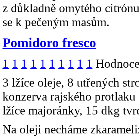
z důkladně omytého citrón
se k pečeným masům.
Pomidoro fresco
1
1
1
1
1
1
1
1
1
1
Hodnocen
3 lžíce oleje, 8 utřených st
konzerva rajského protlaku 
lžíce majoránky, 15 dkg tvr
Na oleji necháme zkarameli