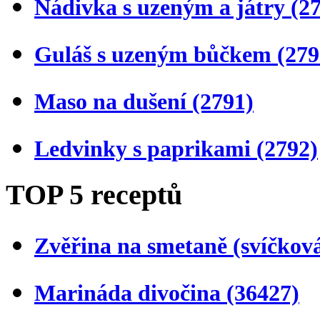
Nádivka s uzeným a játry
(2
Guláš s uzeným bůčkem
(279
Maso na dušení
(2791)
Ledvinky s paprikami
(2792)
TOP 5 receptů
Zvěřina na smetaně (svíčkov
Marináda divočina
(36427)