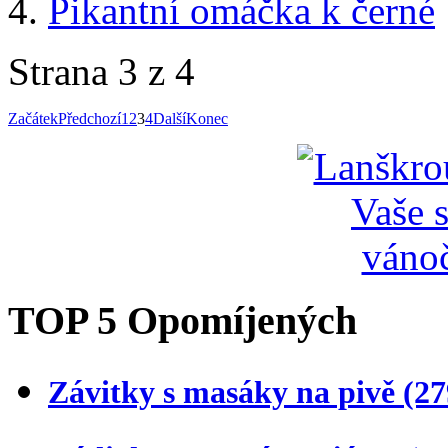
Pikantní omáčka k černé
Strana 3 z 4
Začátek
Předchozí
1
2
3
4
Další
Konec
TOP 5 Opomíjených
Závitky s masáky na pivě
(27