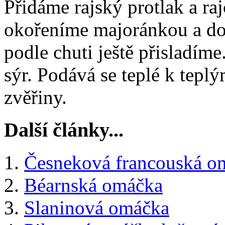
Přidáme rajský protlak a ra
okořeníme majoránkou a do
podle chuti ještě přisladí
sýr. Podává se teplé k tep
zvěřiny.
Další články...
Česneková francouská o
Béarnská omáčka
Slaninová omáčka