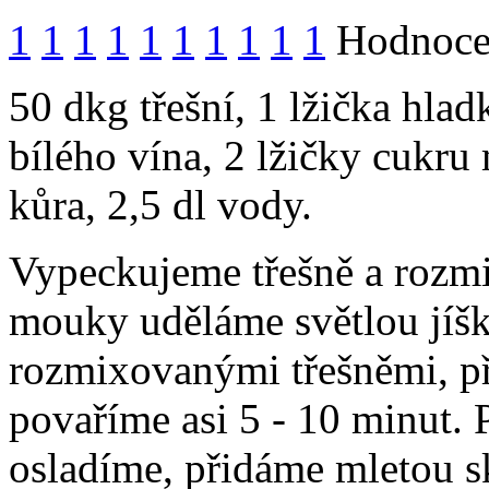
1
1
1
1
1
1
1
1
1
1
Hodnocen
50 dkg třešní, 1 lžička hlad
bílého vína, 2 lžičky cukru
kůra, 2,5 dl vody.
Vypeckujeme třešně a rozmi
mouky uděláme světlou jíšk
rozmixovanými třešněmi, při
povaříme asi 5 - 10 minut.
osladíme, přidáme mletou s