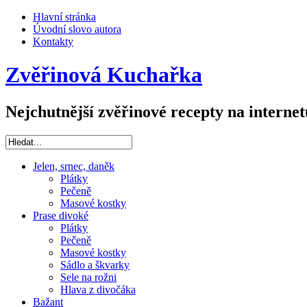
Hlavní stránka
Úvodní slovo autora
Kontakty
Zvěřinová Kuchařka
Nejchutnější zvěřinové recepty na internet
Jelen, srnec, daněk
Plátky
Pečeně
Masové kostky
Prase divoké
Plátky
Pečeně
Masové kostky
Sádlo a škvarky
Sele na rožni
Hlava z divočáka
Bažant