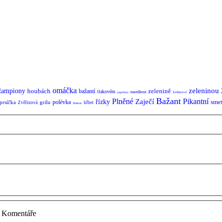
omáčka
zeleninou
žampiony
houbách
zelenině
bažantí
tlakovém
mandlemi
kořenové
paprikou
Bažant
Plněné
Pikantní
Zaječí
řízky
sme
polévka
prsíčka
grilu
Zvěřinová
hřbet
Dušené
Komentáře