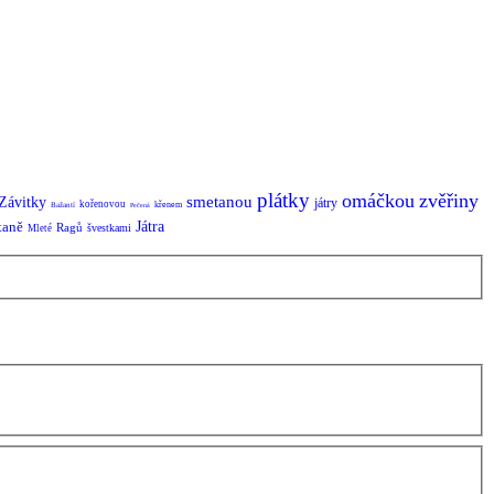
plátky
omáčkou
zvěřiny
smetanou
Závitky
játry
kořenovou
křenem
Bažantí
Pečená
taně
Játra
Ragů
švestkami
Mleté