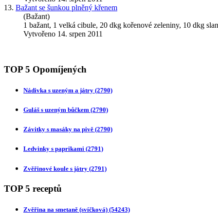
13.
Bažant se šunkou plněný křenem
(Bažant)
1 bažant, 1 velká cibule, 20 dkg kořenové zeleniny, 10 dkg slan
Vytvořeno 14. srpen 2011
TOP 5 Opomíjených
Nádivka s uzeným a játry
(2790)
Guláš s uzeným bůčkem
(2790)
Závitky s masáky na pivě
(2790)
Ledvinky s paprikami
(2791)
Zvěřinové koule s játry
(2791)
TOP 5 receptů
Zvěřina na smetaně (svíčková)
(54243)