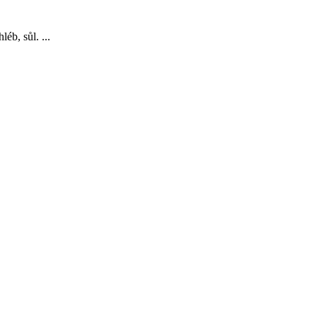
éb, sůl. ...