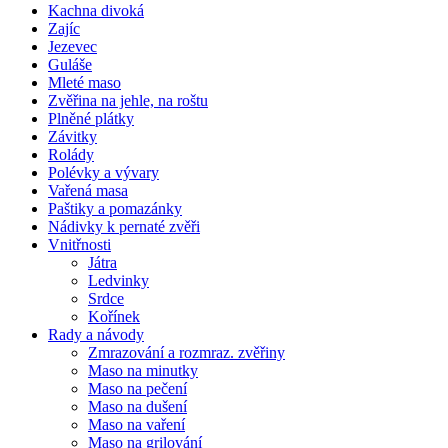
Kachna divoká
Zajíc
Jezevec
Guláše
Mleté maso
Zvěřina na jehle, na roštu
Plněné plátky
Závitky
Rolády
Polévky a vývary
Vařená masa
Paštiky a pomazánky
Nádivky k pernaté zvěři
Vnitřnosti
Játra
Ledvinky
Srdce
Kořínek
Rady a návody
Zmrazování a rozmraz. zvěřiny
Maso na minutky
Maso na pečení
Maso na dušení
Maso na vaření
Maso na grilování