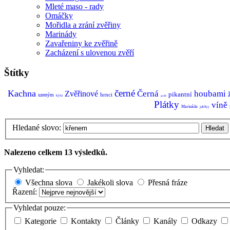
Mleté maso - rady
Omáčky
Mořidla a zrání zvěřiny
Marinády
Zavařeniny ke zvěřině
Zacházení s ulovenou zvěří
Štítky
černé
Kachna
Černá
houbami
Zvěřinové
pikantní
hrnci
uzeným
kýta
guláš
Plátky
víně
Marináda
jablky
Hledané slovo:
Hledat
Nalezeno celkem 13 výsledků.
Vyhledat:
Všechna slova
Jakékoli slova
Přesná fráze
Řazení:
Vyhledat pouze:
Kategorie
Kontakty
Články
Kanály
Odkazy