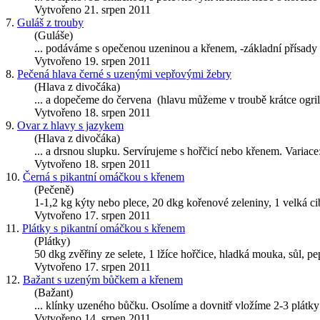
Vytvořeno 21. srpen 2011
7.
Guláš z trouby
(Guláše)
... podáváme s opečenou uzeninou a
křenem
, -základní přísad
Vytvořeno 19. srpen 2011
8.
Pečená hlava černé s uzenými vepřovými žebry
(Hlava z divočáka)
... a dopečeme do červena (hlavu můžeme v troubě krátce ogri
Vytvořeno 18. srpen 2011
9.
Ovar z hlavy s jazykem
(Hlava z divočáka)
... a drsnou slupku. Servírujeme s hořčicí nebo
křenem
. Variace
Vytvořeno 18. srpen 2011
10.
Černá s pikantní omáčkou s křenem
(Pečeně)
1-1,2 kg kýty nebo plece, 20 dkg kořenové zeleniny, 1 velká cibu
Vytvořeno 17. srpen 2011
11.
Plátky s pikantní omáčkou s křenem
(Plátky)
50 dkg zvěřiny ze selete, 1 lžíce hořčice, hladká mouka, sůl, p
Vytvořeno 17. srpen 2011
12.
Bažant s uzeným bůčkem a křenem
(Bažant)
... klínky uzeného bůčku. Osolíme a dovnitř vložíme 2-3 plát
Vytvořeno 14. srpen 2011