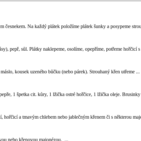
aným česnekem. Na každý plátek položíme plátek šunky a posypeme st
ásy), pepř, sůl. Plátky naklepeme, osolíme, opepříme, potřeme hořčicí 
n, máslo, kousek uzeného bůčku (nebo párek). Strouhaný křen utřeme ...
pře, 1 špetka cit. kůry, 1 lžička ostré hořčice, 1 lžička oleje. Brusink
solí, hořčicí a tmavým chlebem nebo jablečným
křenem
či s některou maj
vou nebo křenovou majonézou. ...