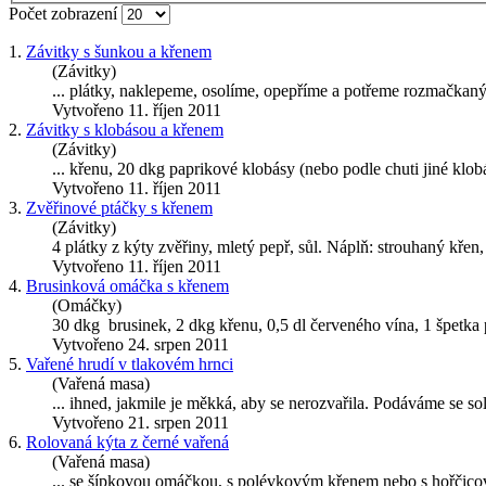
Počet zobrazení
1.
Závitky s šunkou a křenem
(Závitky)
... plátky, naklepeme, osolíme, opepříme a potřeme rozmačk
Vytvořeno 11. říjen 2011
2.
Závitky s klobásou a křenem
(Závitky)
... křenu, 20 dkg paprikové klobásy (nebo podle chuti jiné klob
Vytvořeno 11. říjen 2011
3.
Zvěřinové ptáčky s křenem
(Závitky)
4 plátky z kýty zvěřiny, mletý pepř, sůl. Náplň: strouhaný kře
Vytvořeno 11. říjen 2011
4.
Brusinková omáčka s křenem
(Omáčky)
30 dkg brusinek, 2 dkg křenu, 0,5 dl červeného vína, 1 špetka pe
Vytvořeno 24. srpen 2011
5.
Vařené hrudí v tlakovém hrnci
(Vařená masa)
... ihned, jakmile je měkká, aby se nerozvařila. Podáváme se 
Vytvořeno 21. srpen 2011
6.
Rolovaná kýta z černé vařená
(Vařená masa)
... se šípkovou omáčkou, s polévkovým
křenem
nebo s hořčico