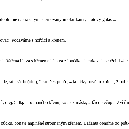
y doplníme nakrájenými sterilovanými okurkami, -hotový guláš ...
lovat). Podáváme s hořčicí a
křenem
. ...
: 1. Vařená hlava s
křenem
: 1 hlava z lončáka, 1 mrkev, 1 petržel, 1/4 ce
le, sůl, sádlo (olej), 5 kuliček pepře, 4 kuličky nového koření, 2 bobkov
epř, olej, 5 dkg strouhaného křenu, kousek másla, 2 lžíce kečupu. Zvěřin
ky bůčku, bohatě naplněné strouhaným
křenem
. Bažanta obalíme do plátk