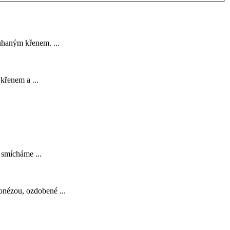
rouhaným
křenem
. ...
s
křenem
a ...
y smícháme ...
onézou, ozdobené ...