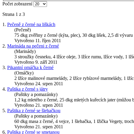
Počet zobrazení
Strana 1 z 3
1.
Pečeně z černé na liškách
(Pečeně)
75 dkg zvěřiny z černé (kýta, plec), 30 dkg lišek, 2,5 dl vývaru
Vytvořeno 11. říjen 2011
2.
Marináda na pečeni z černé
(Marinády)
3 stroužky česneku, 4 lžíce oleje, 3 lžíce rumu, lžíce vody, 1 lž
Vytvořeno 9. září 2011
3.
Pikantní omáčka k černé
(Omáčky)
2 lžíce malinové marmelády, 2 lžíce rybízové marmelády, 1 lžíce
Vytvořeno 24. srpen 2011
4.
Paštika z černé s játry
(Paštiky a pomazánky)
1,2 kg mletého z černé, 25 dkg mletých kuřecích jater (můžou b
Vytvořeno 21. srpen 2011
5.
Paštika z černé se šlehačkou
(Paštiky a pomazánky)
60 dkg masa z černé, 4 vejce, 1 šlehačka, 1 lžička Vegety, tro
Vytvořeno 21. srpen 2011
6.
Paštika z černé se smetanou