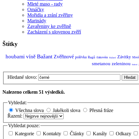
Mleté maso - rady
Omáčky
Mořidla a zrání zvěřiny
Marinády
Zavařeniny ke zvěřině
Zacházení s ulovenou zvěří
Štítky
Bažant
houbami
víně
Zvěřinové
Závitky
polévka
Ragů
tlakovém
Mleté
Bažantí
smetanou
zeleninou
Dušené
Hledané slovo:
Hledat
Nalezeno celkem 51 výsledků.
Vyhledat:
Všechna slova
Jakékoli slova
Přesná fráze
Řazení:
Vyhledat pouze:
Kategorie
Kontakty
Články
Kanály
Odkazy