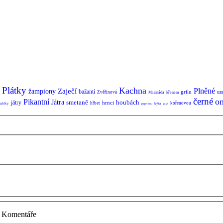
Plátky
Kachna
Plněné
Zaječí
žampiony
bažantí
grilu
uz
Zvěřinová
Marináda
křenem
černé
o
Pikantní
Játra
smetaně
houbách
játry
hrnci
hřbet
kořenovou
jablky
kýta
paprikou
guláš
Komentáře