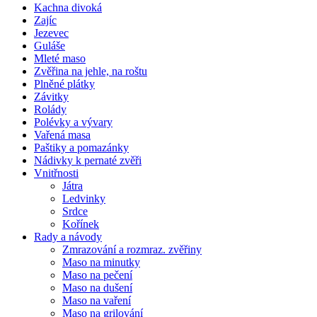
Kachna divoká
Zajíc
Jezevec
Guláše
Mleté maso
Zvěřina na jehle, na roštu
Plněné plátky
Závitky
Rolády
Polévky a vývary
Vařená masa
Paštiky a pomazánky
Nádivky k pernaté zvěři
Vnitřnosti
Játra
Ledvinky
Srdce
Kořínek
Rady a návody
Zmrazování a rozmraz. zvěřiny
Maso na minutky
Maso na pečení
Maso na dušení
Maso na vaření
Maso na grilování