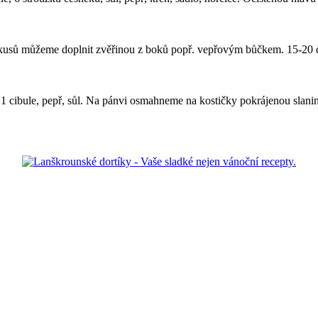
kusů můžeme doplnit zvěřinou z boků popř. vepřovým bůčkem. 15-20 dkg
 1 cibule, pepř, sůl. Na pánvi osmahneme na kostičky pokrájenou slanin