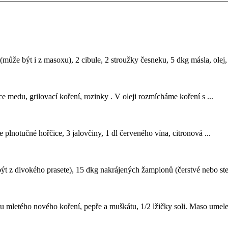
 (může být i z masoxu), 2 cibule, 2 stroužky česneku, 5 dkg másla, olej,
íce medu, grilovací koření, rozinky . V oleji rozmícháme koření s ...
 plnotučné hořčice, 3 jalovčiny, 1 dl červeného vína, citronová ...
ýt z divokého prasete), 15 dkg nakrájených žampionů (čerstvé nebo ster
chu mletého nového koření, pepře a muškátu, 1/2 lžičky soli. Maso umel