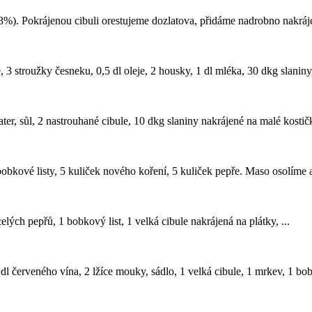
(33%). Pokrájenou cibuli orestujeme dozlatova, přidáme nadrobno nakrá
3 stroužky česneku, 0,5 dl oleje, 2 housky, 1 dl mléka, 30 dkg slaniny,
r, sůl, 2 nastrouhané cibule, 10 dkg slaniny nakrájené na malé kostičky
bobkové listy, 5 kuliček nového koření, 5 kuliček pepře. Maso osolíme 
celých pepřů, 1 bobkový list, 1 velká cibule nakrájená na plátky, ...
dl červeného vína, 2 lžíce mouky, sádlo, 1 velká cibule, 1 mrkev, 1 bobk