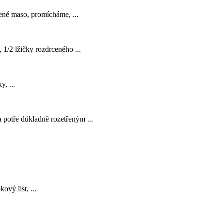
jené maso, promícháme, ...
 1/2 lžičky rozdrceného ...
, ...
a potře důkladně rozetřeným ...
ový list, ...