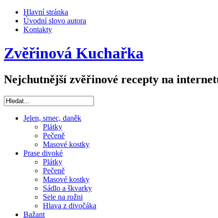
Hlavní stránka
Úvodní slovo autora
Kontakty
Zvěřinová Kuchařka
Nejchutnější zvěřinové recepty na internet
Jelen, srnec, daněk
Plátky
Pečeně
Masové kostky
Prase divoké
Plátky
Pečeně
Masové kostky
Sádlo a škvarky
Sele na rožni
Hlava z divočáka
Bažant