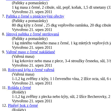
(Paštiky a pomazánky)
1 kg masa z černé, 2 cibule, sůl, pepř, koňak, 1,5 dl smetany 
Vytvořeno 21. srpen 2011
7.
Paštika z černé s pistáciovými ořechy
(Paštiky a pomazánky)
80 dkg kýty z černé , 25 dkg vepřového ramínka, 20 dkg cibule, 
Vytvořeno 21. srpen 2011
8.
Játrová paštika z černé sterilovaná
(Paštiky a pomazánky)
1 kg mletého vařeného masa z černé, 1 kg mletých vepřových jate
Vytvořeno 21. srpen 2011
9.
Vařené maso z černé nakládané
(Vařená masa)
1 kg krkovice nebo masa z plece, 3-4 stroužky česneku, sůl, 3 
Vytvořeno 21. srpen 2011
10.
Rolovaná kýta z černé vařená
(Vařená masa)
1-1,2 kg zvěřiny z kýty, 1 l červeného vína, 2 lžíce octa, sůl, 6 
Vytvořeno 21. srpen 2011
11.
Roláda z černé
(Rolády)
1-1,2 kg zvěřiny z plecka nebo kýty, sůl, 2 lžíce Becherovky, 2 
Vytvořeno 21. srpen 2011
12.
Plněný bok z černé
(Rolády)