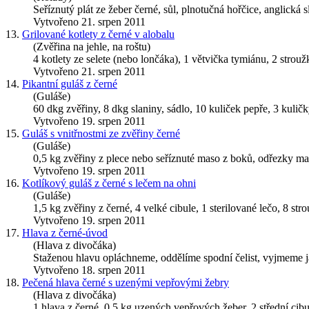
Seříznutý plát ze žeber černé, sůl, plnotučná hořčice, anglická 
Vytvořeno 21. srpen 2011
13.
Grilované kotlety z černé v alobalu
(Zvěřina na jehle, na roštu)
4 kotlety ze selete (nebo lončáka), 1 větvička tymiánu, 2 strou
Vytvořeno 21. srpen 2011
14.
Pikantní guláš z černé
(Guláše)
60 dkg zvěřiny, 8 dkg slaniny, sádlo, 10 kuliček pepře, 3 kuličky
Vytvořeno 19. srpen 2011
15.
Guláš s vnitřnostmi ze zvěřiny černé
(Guláše)
0,5 kg zvěřiny z plece nebo seříznuté maso z boků, odřezky masa,
Vytvořeno 19. srpen 2011
16.
Kotlíkový guláš z černé s lečem na ohni
(Guláše)
1,5 kg zvěřiny z černé, 4 velké cibule, 1 sterilované lečo, 8 stro
Vytvořeno 19. srpen 2011
17.
Hlava z černé-úvod
(Hlava z divočáka)
Staženou hlavu opláchneme, oddělíme spodní čelist, vyjmeme ja
Vytvořeno 18. srpen 2011
18.
Pečená hlava černé s uzenými vepřovými žebry
(Hlava z divočáka)
1 hlava z černé, 0,5 kg uzených vepřových žeber, 2 střední cibul