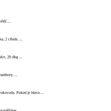
tší ...
, 2 cibule, ...
dce, 20 dkg ...
rambory, ...
ukovody. Pokud je hlava ...
 rozděláme ...