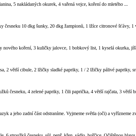
slanina, 5 nakládaných okurek, 4 vařená vejce, koření do mletého ...
žky česneku 10 dkg šunky, 20 dkg žampionů, 1 lžíce citronové šťávy, 1 vě
 nového koření, 3 kuličky jalovce, 1 bobkový list, 1 kyselá okurka, jíška
 2 větší cibule, 2 lžičky sladké papriky, 1 / 2 lžičky pálivé papriky, sr
užků česneku, 4 zelené papriky, 1 čili paprička, 4 větší rajčata, 3 větší b
zyk a jeho zadní část odstraníme. Vyjmeme světla (oči) a vyřízneme zv
e, 6 stroužků česneku, sůl, pepř, křen, sádlo, hořčice. Očištěnou hlavu