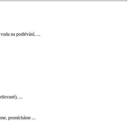
 voda na podlévání, ...
ilované), ...
eme, promícháme ...