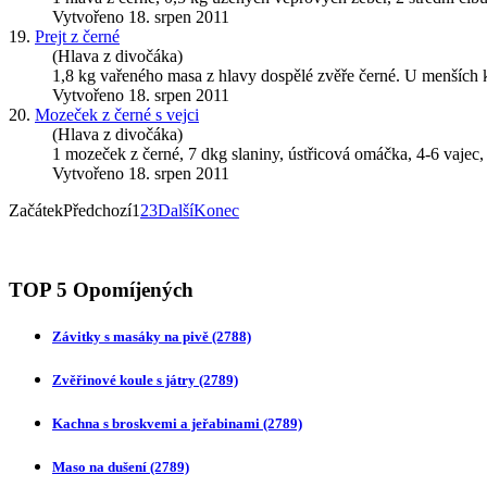
Vytvořeno 18. srpen 2011
19.
Prejt z černé
(Hlava z divočáka)
1,8 kg vařeného masa z hlavy dospělé zvěře černé. U menších 
Vytvořeno 18. srpen 2011
20.
Mozeček z černé s vejci
(Hlava z divočáka)
1 mozeček z černé, 7 dkg slaniny, ústřicová omáčka, 4-6 vajec,
Vytvořeno 18. srpen 2011
Začátek
Předchozí
1
2
3
Další
Konec
TOP 5 Opomíjených
Závitky s masáky na pivě
(2788)
Zvěřinové koule s játry
(2789)
Kachna s broskvemi a jeřabinami
(2789)
Maso na dušení
(2789)