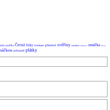
zvěřiny
Černá
omáčka
řízky
pikantní
prsíčka
eným
švestkami
mandlemi
kořenové
Pečená
plátky
máčkou
zelenině